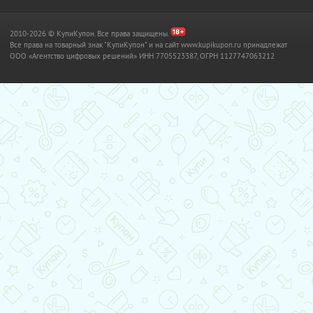
2010-2026 © КупиКупон. Все права защищены.
Все права на товарный знак "КупиКупон" и на сайт www.kupikupon.ru принадлежат
OOO «Агентство цифровых решений» ИНН 7705523387, ОГРН 1127747063212