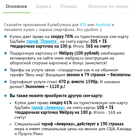
Основное
Адреса
Отзывы
Вопросы по акции
Скачайте приложение КупиКупона для
IOS
или
Android
и
покажите купон с экрана смартфона. Это удобно :)
Купон дает право на
скидку 70%
на туристическую сим-карту
ГудЛайн
тариф "Планета"
, на счету карты:
30$ + 3$
+подарочная карточка на 100 р.
Итого
36$ на счету
!
Подарочную карточку от
Wellpay (100 рублей)
необходимо
активировать на сайте www. wellpay.ru (инструкция на
оборотной стороне карточки) и бонус зачислится!
Тарифы на услуги связи - стандартные как и на обычном
тарифе "Весь мир". Входящие
звонки в 79 странах — бесплатны
.
Сертификат услуги стоит
470 р. вместо 1590р.
И никаких
доплат!
Экономия — 1120 р.!
Вы также можете приобрести другую сим-карту:
Купон дает право
скидку 61%
на туристическую сим-карту
ГудЛайн
тариф «Америка»
, на счету карты:
10$ + 3$
+подарочная карточка Wellpay на 100 р.
Итого - 16$ на
счету!
Специальный
тариф «Америка», действует в 190 странах
мира и имеет специальные цены на звонки для США, Канады
и Пуэрто-Рико