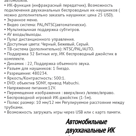
автомобиля.
• ИК-функция (инфракрасный передатчик). Возможность
подключения двухканальных беспроводных ик-наушников (
можно дополнительно заказать наушники: цена 25 USD).
• Экранное меню.
• Видео система: PAL/NTSC(автоматически).
• Мультиязычная поддержка субтитров.
• AV входы/выходы.
• Пульт дистанционного управления.
• Доступные цвета: Черный, Бежевый, Серый.
• ТВ-система (дополнительно): NTSC/PAL/AUTO.
• Поддержка 32 Битных игр, ИК беспроводный джойстик в
комплекте.
• Динамик : 2
2, Поддержка объемного звука.
• Разъем для наушников: 1 Гнездо.
• Разрешение: 480
234.
• Яркость/Контрастность: 500:1.
• DVD: объектив SONY, привод Mabuchi.
• Напряжение питания:12V.
• Перемещение изображения : вверх/вниз /влево/вправо.
• Беспроводной игровой ИК-джойстик (1-5м).
• Полюс размер: 10 мм/12 мм Регулируемое расстояние между
трубками.
• Возможность загружать игры через USB или c картs памяти.
Автомобильные
двухканальные ИК