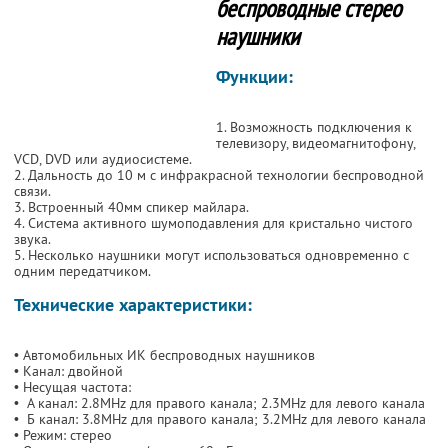
беспроводные стерео
наушники
Функции:
1. Возможность подключения к
телевизору, видеомагнитофону,
VCD, DVD или аудиосистеме.
2. Дальность до 10 м с инфракрасной технологии беспроводной
связи.
3. Встроенный 40мм спикер майлара.
4. Система активного шумоподавления для кристально чистого
звука.
5. Несколько наушники могут использоваться одновременно с
одним передатчиком.
Технические характеристики:
• Автомобильных ИК беспроводных наушников
• Канал: двойной
• Несущая частота:
• А канал: 2.8MHz для правого канала; 2.3MHz для левого канала
• Б канал: 3.8MHz для правого канала; 3.2MHz для левого канала
• Режим: стерео