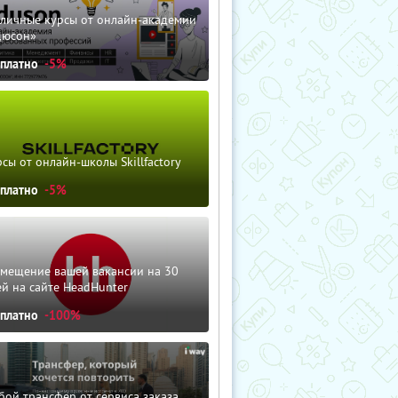
зличные курсы от онлайн-академии
дюсон»
сплатно
-5%
сы от онлайн-школы Skillfactory
сплатно
-5%
змещение вашей вакансии на 30
й на сайте HeadHunter
сплатно
-100%
ой трансфер от сервиса заказа