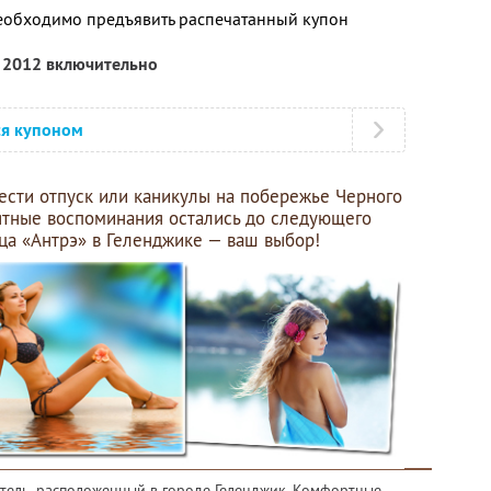
необходимо предъявить распечатанный купон
я 2012 включительно
ся купоном
вести отпуск или каникулы на побережье Черного
иятные воспоминания остались до следующего
ица «Антрэ» в Геленджике — ваш выбор!
отель, расположенный в городе Геленджик. Комфортные