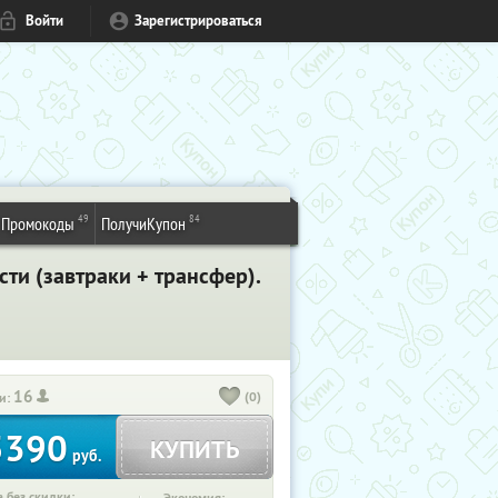
Войти
Зарегистрироваться
49
84
Промокоды
ПолучиКупон
ти (завтраки + трансфер).
16
(0)
и:
5390
КУПИТЬ
руб.
 без скидки: