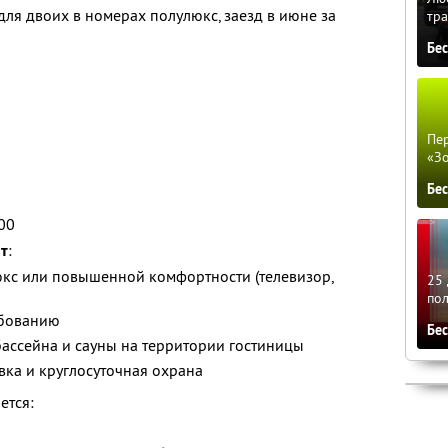
ля двоих в номерах полулюкс, заезд в июне за
тра
Бе
Пер
«З
Бе
.00
ит
:
кс или повышенной комфортности (телевизор,
25 
по
ебованию
Бе
ассейна и сауны на территории гостиницы
вка и круглосуточная охрана
ется: