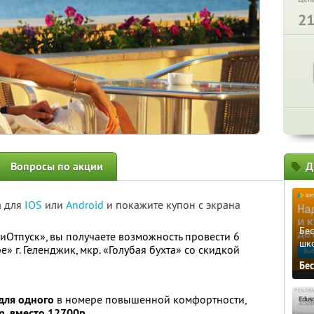
2
Вопросы по акции
Д
а для
IOS
или
Android
и покажите купон с экрана
Бе
иОтпуск», вы получаете возможность провести 6
шк
» г. Геленджик, мкр. «Голубая бухта» со скидкой
Бе
для одного
в номере повышенной комфортности,
р. вместо 12700р.