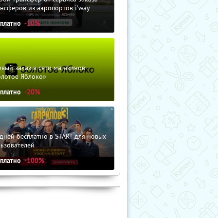
нсферов из аэропортов i'way
сплатно
-10%
вый заказ в сети магазинов
олотое Яблоко»
сплатно
-20%
дней бесплатно в START для новых
льзователей
сплатно
-100%