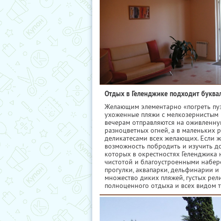
Отдых в Геленджике подходит буквал
Желающим элементарно «погреть пузо
ухоженные пляжи с мелкозернистым п
вечерам отправляются на оживленну
разноцветных огней, а в маленьких
деликатесами всех желающих. Если же
возможность побродить и изучить д
которых в окрестностях Геленджика н
чистотой и благоустроенными набер
прогулки, аквапарки, дельфинарии и
множество диких пляжей, густых рели
полноценного отдыха и всех видом т