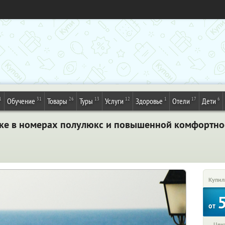
1
31
26
13
12
1
17
6
Обучение
Товары
Туры
Услуги
Здоровье
Отели
Дети
ике в номерах полулюкс и повышенной комфортнос
Купил
от
Цена