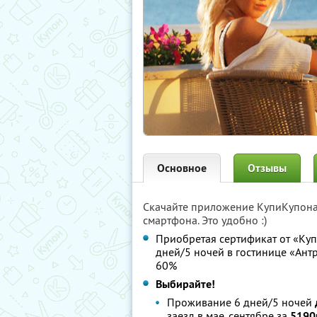
Основное
Отзывы
Скачайте приложение КупиКупон
смартфона. Это удобно :)
Приобретая сертификат от «Куп
дней/5 ночей в гостинице «Антре
60%
Выбирайте!
Проживание 6 дней/5 ночей
заезд в мае, сентябре за
5190