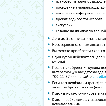
трансфер из аэропорта, ж/д в
посещение аквапарка, дельф
посещение кафе, ресторанов
прокат водного транспорта
экскурсии
катание на джипах по горной
Дети до 5 лет, не занимая отде
Несовершеннолетним лицам от 5
Вы можете приобрести сколько 
Один купон действителен для 1
купона)
После приобретения купона нео
интересующую вас дату заезда,
700-11-87 или на сайте
antretl.r
Если вам необходим трансфер о
этом при бронировании (дополн
Купоны можно суммировать из р
Купон необходимо активировать 
использованным