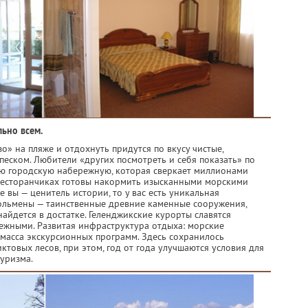
ьно всем.
» на пляже и отдохнуть придутся по вкусу чистые,
еском. Любители «других посмотреть и себя показать» по
ю городскую набережную, которая сверкает миллионами
 ресторанчиках готовы накормить изысканными морскими
 вы — ценитель истории, то у вас есть уникальная
ольмены — таинственные древние каменные сооружения,
айдется в достатке. Геленджикские курорты славятся
ежными. Развитая инфраструктура отдыха: морские
 масса экскурсионных программ. Здесь сохранилось
ктовых лесов, при этом, год от года улучшаются условия для
уризма.