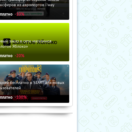
нсферов из аэропортов i'way
сплатно
-10%
вый заказ в сети магазинов
олотое Яблоко»
сплатно
-20%
дней бесплатно в START для новых
льзователей
сплатно
-100%