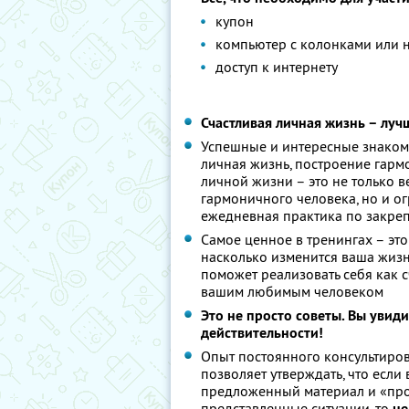
купон
компьютер с колонками или 
доступ к интернету
Счастливая личная жизнь – луч
Успешные и интересные знаком
личная жизнь, построение гармо
личной жизни – это не только в
гармоничного человека, но и о
ежедневная практика по закре
Самое ценное в тренингах – это 
насколько изменится ваша жизнь
поможет реализовать себя как 
вашим любимым человеком
Это не просто советы. Вы увиди
действительности!
Опыт постоянного консультиро
позволяет утверждать, что есл
предложенный материал и «прож
представленные ситуации, то
не