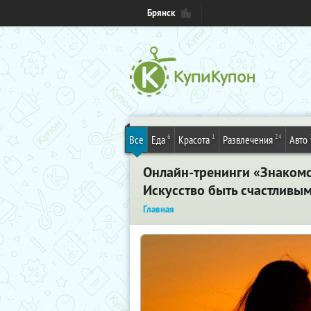
Брянск
6
1
24
Все
Еда
Красота
Развлечения
Авто
Онлайн-тренинги «Знакомс
Искусство быть счастливым
Главная