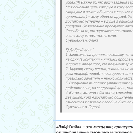
успех!))) Важно то, что ваши задания 
Моя основная цель, которую я хочу дост
скорлупы и начать общаться с людьми. 
ориентация ) – хочу обрести друзей, бы
достаточно успешно – в душе я одинока.
доступно. Обязательно прослушаю ваши 
Спасибо за то, что заряжаете позитивны
очень хочу встретиться с вами.
С уважением, Ольга
5) Добрый день!
1. Записался на тренинг, поскольку ис
на один (в компании – никаких проблем
и прочее, вроде того, что подумают друг
2. Задания, скажу честно, выполнял не в
раза подряд), подойти поздороваться – п
правильно заметили – нужно количеств! 
3. Ежедневно выполняю упражнения с ул
действительно, на следующий день, мно
4. В итоге, хотелось бы легко, спокойн
девушкой, хотя я достаточно общителен
относиться к отказам и вообще быть поу
С уважением, Сергей
«ЛайфСтайл» – это методики, провере
отшлифованные тысячами участников.