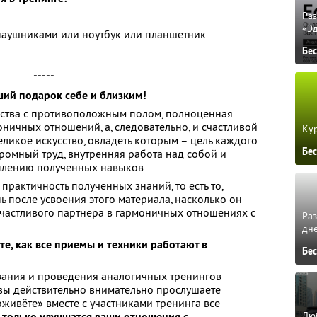
Ра
«Э
наушниками или ноутбук или планшетник
Бе
-----
ший подарок себе и близким!
ства с противоположным полом, полноценная
ничных отношений, а, следовательно, и счастливой
Кур
еликое искусство, овладеть которым – цель каждого
Бе
громный труд, внутренняя работа над собой и
плению полученных навыков
практичность полученных знаний, то есть то,
 после усвоения этого материала, насколько он
счастливого партнера в гармоничных отношениях с
Ра
дне
те, как все приемы и техники работают в
Бе
вания и проведения аналогичных тренингов
и вы действительно внимательно прослушаете
ивёте» вместе с участниками тренинга все
Люб
 только улучшатся ваши отношения с