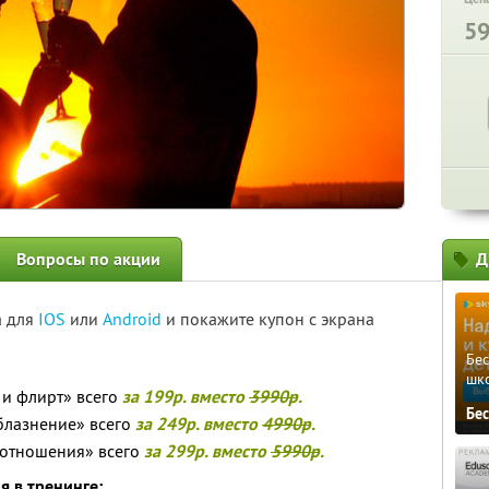
5
Вопросы по акции
Д
а для
IOS
или
Android
и покажите купон с экрана
Бе
шк
 и флирт» всего
за 199р. вместо
3990р
.
Бе
блазнение» всего
за 249р. вместо
4990р
.
 отношения» всего
за 299р. вместо
5990р
.
я в тренинге: