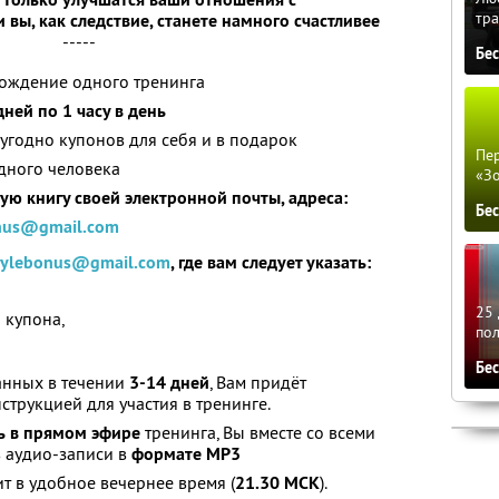
тра
вы, как следствие, станете намного счастливее
-----
Бе
хождение одного тренинга
дней по 1 часу в день
угодно купонов для себя и в подарок
Пер
дного человека
«З
ю книгу своей электронной почты, адреса:
Бе
onus@gmail.com
stylebonus@gmail.com
, где вам следует указать:
25 
 купона,
по
Бе
анных в течении
3-14 дней
, Вам придёт
трукцией для участия в тренинге.
ь в прямом эфире
тренинга, Вы вместе со всеми
в аудио-записи в
формате MP3
т в удобное вечернее время (
21.30 МСК
).