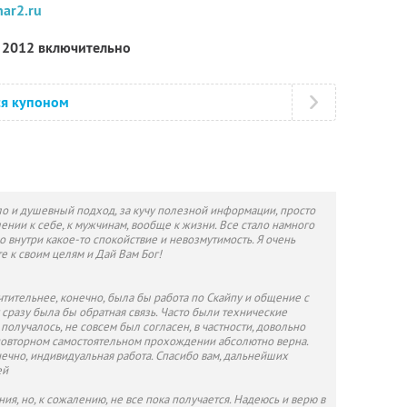
nar2.ru
я 2012 включительно
ся купоном
пло и душевный подход, за кучу полезной информации, просто
ошении к себе, к мужчинам, вообще к жизни. Все стало намного
о внутри какое-то спокойствие и невозмутимость. Я очень
те к своим целям и Дай Вам Бог!
чтительнее, конечно, была бы работа по Скайпу и общение с
 сразу была бы обратная связь. Часто были технические
получалось, не совсем был согласен, в частности, довольно
повторном самостоятельном прохождении абсолютно верна.
ечно, индивидуальная работа. Спасибо вам, дальнейших
ей
ия, но, к сожалению, не все пока получается. Надеюсь и верю в