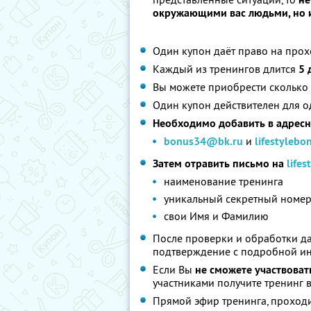
окружающими вас людьми, но и 
Один купон даёт право на про
Каждый из тренингов длится
5 
Вы можете приобрести сколько 
Один купон действителен для о
Необходимо добавить в адресну
bonus34@bk.ru
и
lifestyleb
Затем отравить письмо на
life
наименование тренинга
уникальный секретный номер
свои Имя и Фамилию
После проверки и обработки д
подтверждение с подробной инс
Если Вы
не сможете участвоват
участниками получите тренинг 
Прямой эфир тренинга, проходи