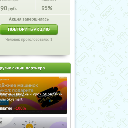
Экономия:
990
95%
руб.
Акция завершилась
ПОВТОРИТЬ АКЦИЮ
Человек проголосовало: 1
ругие акции партнера
сплатный вводный урок от онлайн-
олы Skysmart
сплатно
-100%