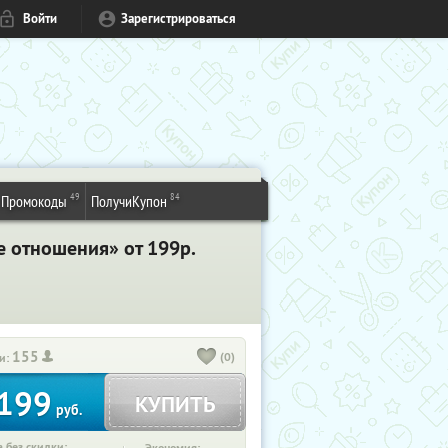
Войти
Зарегистрироваться
49
84
Промокоды
ПолучиКупон
е отношения» от 199р.
155
(0)
и:
199
КУПИТЬ
руб.
 без скидки: