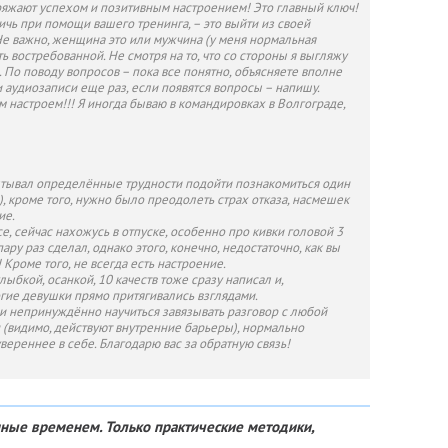
заряжают успехом и позитивным настроением! Это главный ключ!
ичь при помощи вашего тренинга, – это выйти из своей
Не важно, женщина это или мужчина (у меня нормальная
ть востребованной. Не смотря на то, что со стороны я выгляжу
 По поводу вопросов – пока все понятно, объясняете вполне
аудиозаписи еще раз, если появятся вопросы – напишу.
м настроем!!! Я иногда бываю в командировках в Волгограде,
пытывал определённые трудности подойти познакомиться один
), кроме того, нужно было преодолеть страх отказа, насмешек
ие.
се, сейчас нахожусь в отпуске, особенно про кивки головой 3
ару раз сделал, однако этого, конечно, недостаточно, как вы
Кроме того, не всегда есть настроение.
ыбкой, осанкой, 10 качеств тоже сразу написал и,
гие девушки прямо притягивались взглядами.
о и непринуждённо научиться завязывать разговор с любой
 (видимо, действуют внутренние барьеры), нормально
вереннее в себе. Благодарю вас за обратную связь!
нные временем. Только практические методики,