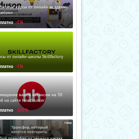
зличные курсы от онлайн-академии
дюсон»
сплатно
-5%
сы от онлайн-школы Skillfactory
сплатно
-5%
змещение вашей вакансии на 30
й на сайте HeadHunter
сплатно
-100%
ой трансфер от сервиса заказа