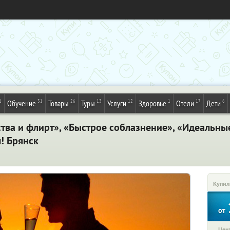
1
31
26
13
12
1
17
6
Обучение
Товары
Туры
Услуги
Здоровье
Отели
Дети
тва и флирт», «Быстрое соблазнение», «Идеальны
! Брянск
Купил
от
Цена