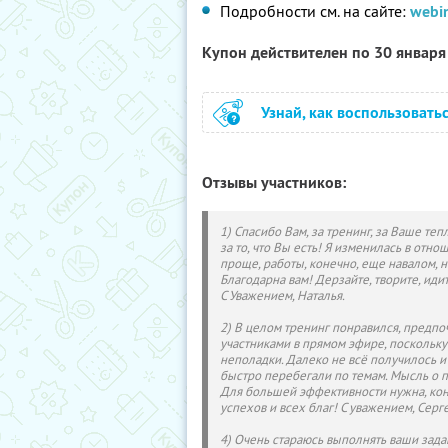
Подробности см. на сайте:
webi
Купон действителен по 30 январ
Узнай, как воспользовать
Отзывы участников:
1) Спасибо Вам, за тренинг, за Ваше те
за то, что Вы есть! Я изменилась в отн
проще, работы, конечно, еще навалом, н
Благодарна вам! Дерзайте, творите, иди
С Уважением, Наталья.
2) В целом тренинг понравился, предпо
участниками в прямом эфире, поскольку
неполадки. Далеко не всё получилось и 
быстро перебегали по темам. Мысль о 
Для большей эффективности нужна, кон
успехов и всех благ! С уважением, Серг
4) Очень стараюсь выполнять ваши задан