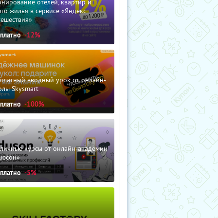
нирование отелей, квартир и
го жилья в сервисе «Яндекс
тешествия»
сплатно
-12%
сплатный вводный урок от онлайн-
олы Skysmart
сплатно
-100%
зличные курсы от онлайн-академии
дюсон»
сплатно
-5%