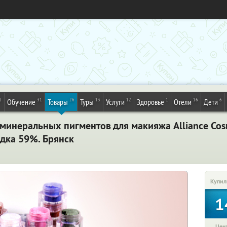
1
31
26
13
12
1
16
6
Обучение
Товары
Туры
Услуги
Здоровье
Отели
Дети
инеральных пигментов для макияжа Alliance Cosm
идка 59%. Брянск
Купил
1
Цена