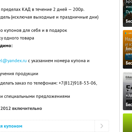
Бро
ино
 пределах КАД в течение 2 дней — 200р.
Пу
едель (исключая выходные и праздничные дни)
Бе
о купонов для себя и в подарок
ку одного товара
одимо:
Бе
шк
oel@yandex.ru
с указанием номера купона и
Бе
лучения продукции
делать заказ по телефонам: +7(812)918-53-06,
Ра
«Э
ими специальными предложениями
Бе
я 2012 включительно
ся купоном