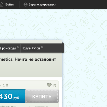
Войти
Зарегистрироваться
48
83
Промокоды
ПолучиКупон
etics. Ничто не остановит
1
(0)
и:
430
КУПИТЬ
руб.
 без скидки: