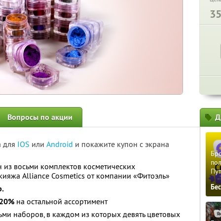
3
Вопросы по акции
Д
а для
IOS
или
Android
и покажите купон с экрана
Бро
пол
н из восьми комплектов косметических
Пу
ияжа Alliance Cosmetics от компании «Фитоэль»
Бе
.
 20%
на остальной ассортимент
ьми наборов, в каждом из которых девять цветовых