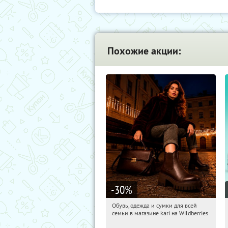
Похожие акции:
-30
%
Обувь, одежда и сумки для всей
08:16:29
Получили:
32
семьи в магазине kari на Wildberries
Россия