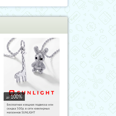
100
%
до
Бесплатная изящная подвеска или
08:16:29
Получили:
74
скидка 500р. в сети ювелирных
Россия
магазинов SUNLIGHT