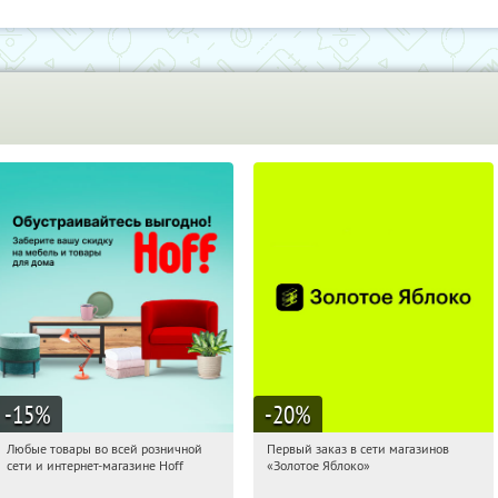
-15
%
-20
%
Любые товары во всей розничной
Первый заказ в сети магазинов
08:16:29
Получили:
83
08:16:29
Получи первым!
сети и интернет-магазине Hoff
«Золотое Яблоко»
Москва, 1-й Волоколамский проезд,
Россия
10с1