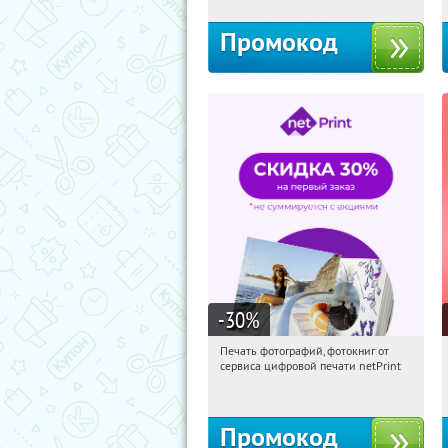
Промокод
-30
%
Печать фотографий, фотокниг от
08:16:29
Получили:
4
сервиса цифровой печати netPrint
Россия
Промокод