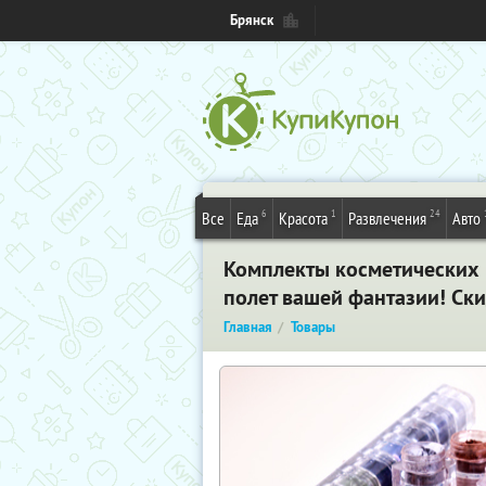
Брянск
6
1
24
Все
Еда
Красота
Развлечения
Авто
Комплекты косметических м
полет вашей фантазии! Ск
Главная
Товары