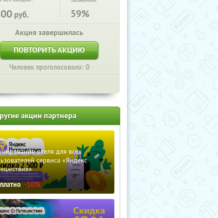
Экономия:
500
59%
руб.
Акция завершилась
ПОВТОРИТЬ АКЦИЮ
Человек проголосовало: 0
ругие акции партнера
нирование отеля для всех
ьзователей сервиса «Яндекс
тешествия»
сплатно
-10%