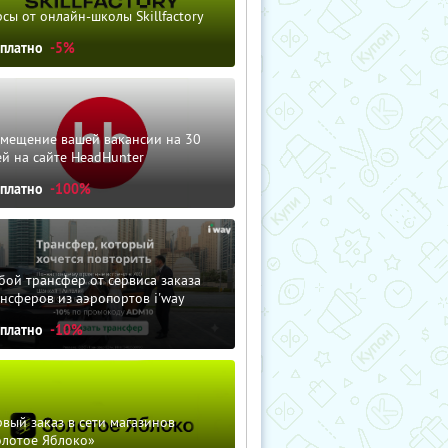
сы от онлайн-школы Skillfactory
сплатно
-5%
змещение вашей вакансии на 30
й на сайте HeadHunter
сплатно
-100%
ой трансфер от сервиса заказа
нсферов из аэропортов i'way
сплатно
-10%
вый заказ в сети магазинов
олотое Яблоко»