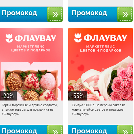
Промокод
Промокод
-20
%
-33
%
Торты, пирожные и другие сладости,
Скидка 1000р. на первый заказ на
08:16:29
Получили:
6
08:16:29
Получили:
18
а также товары для праздника на
маркетплейсе цветов и подарков
Россия
Россия
«Флаувау»
«Флаувау»
Промокод
Промокод