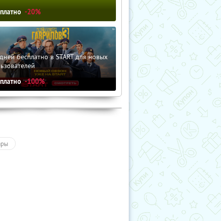
сплатно
-20%
дней бесплатно в START для новых
льзователей
сплатно
-100%
ары