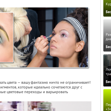
Кур
Бе
Ра
дне
Бе
Люб
тра
Бе
ать цвета — вашу фантазию ничто не ограничивает!
игментов, которые идеально сочетаются друг с
вные цветовые переходы и варьировать
Пер
«З