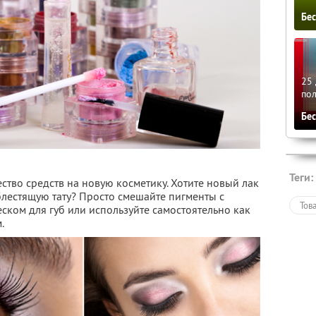
Бе
25 
по
Бе
Теги:
ство средств на новую косметику. Хотите новый лак
блестящую тату? Просто смешайте пигменты с
Тов
ком для губ или используйте самостоятельно как
.