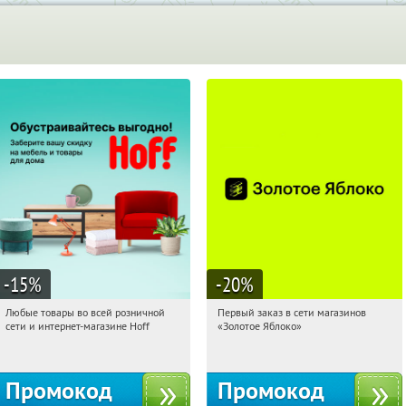
-15
%
-20
%
Любые товары во всей розничной
Первый заказ в сети магазинов
07:37:06
Получили:
83
07:37:06
Получи первым!
сети и интернет-магазине Hoff
«Золотое Яблоко»
Москва, 1-й Волоколамский проезд,
Россия
10с1
Промокод
Промокод