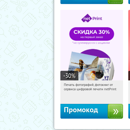
-30
%
Печать фотографий, фотокниг от
07:37:06
Получили:
4
сервиса цифровой печати netPrint
Россия
Промокод