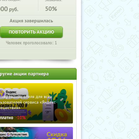
Экономия:
000
50%
руб.
Акция завершилась
ПОВТОРИТЬ АКЦИЮ
Человек проголосовало: 1
ругие акции партнера
нирование отеля для всех
ьзователей сервиса «Яндекс
тешествия»
сплатно
-10%