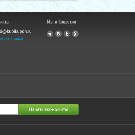
такты
Мы в Соцсетях
si@kupikupon.ru
аться с нами