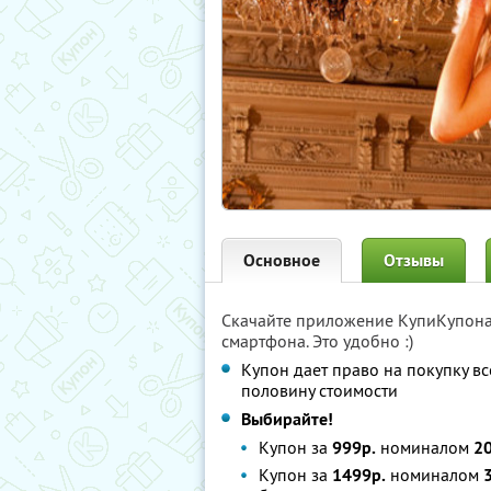
Основное
Отзывы
Скачайте приложение КупиКупон
смартфона. Это удобно :)
Купон дает право на покупку вс
половину стоимости
Выбирайте!
Купон за
999р.
номиналом
2
Купон за
1499р.
номиналом