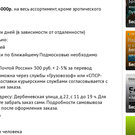
Бро
ино
4000р.
на весь ассортимент, кроме эротического
Пу
Бе
ти дней (в зависимости от отдаленности)
ьно:
лей
Бе
вки по ближайшему Подмосковью необходимо
шк
Бе
Почтой России» 300 руб. + 2-5% за перевод
озможна через службы «Грузовозоф» или «СПСР-
 доставки курьерскими службами согласовывается с
я заказа.
Ра
есу: Дербеневская улица, д.22, с 11 до 19 ч. Для
«Э
тите забрать заказ сами. Подробности самовывоза
Бе
 после оформления заказа.
у
о человека