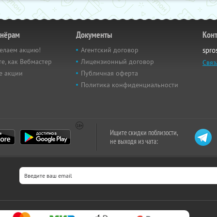
тнёрам
Документы
Кон
елаем акцию!
Агентский договор
spro
е, как Вебмастер
Лицензионный договор
Связ
е акции
Публичная оферта
Политика конфиденциальности
Ищите скидки поблизости,
не выходя из чата: