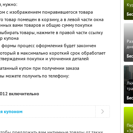
, нужно:
Кур
ядом с изображением понравившегося товара
Бе
то товар помещен в корзину, а в левой части окна
анных вами товаров и общую сумму покупки
 выбирать товары, нажмите в правой части ссылку
ер купона
Ра
 формы процесс оформления будет закончен
дне
 который в максимально короткий срок обработает
Бе
одтверждения покупки и уточнения деталей
атанный купон при получении заказа
 можете получить по телефону:
Люб
тра
2012 включительно
Бе
ся купоном
Пер
«З
 чтобы предложить вам интимные товары от таких