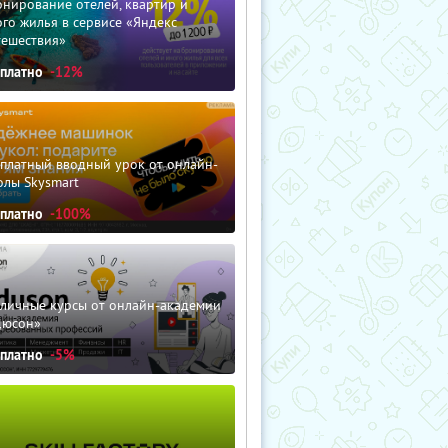
нирование отелей, квартир и
го жилья в сервисе «Яндекс
тешествия»
сплатно
-12%
сплатный вводный урок от онлайн-
олы Skysmart
сплатно
-100%
зличные курсы от онлайн-академии
дюсон»
сплатно
-5%