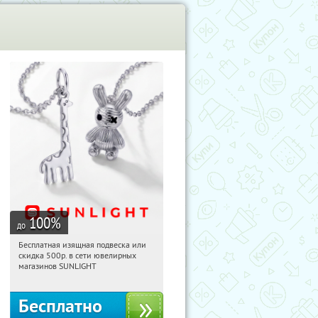
100
%
до
Бесплатная изящная подвеска или
07:37:06
Получили:
74
скидка 500р. в сети ювелирных
Россия
магазинов SUNLIGHT
Бесплатно