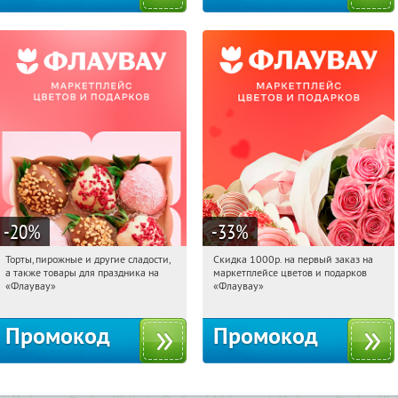
-20
%
-33
%
Торты, пирожные и другие сладости,
Скидка 1000р. на первый заказ на
07:37:06
Получили:
6
07:37:06
Получили:
18
а также товары для праздника на
маркетплейсе цветов и подарков
Россия
Россия
«Флаувау»
«Флаувау»
Промокод
Промокод