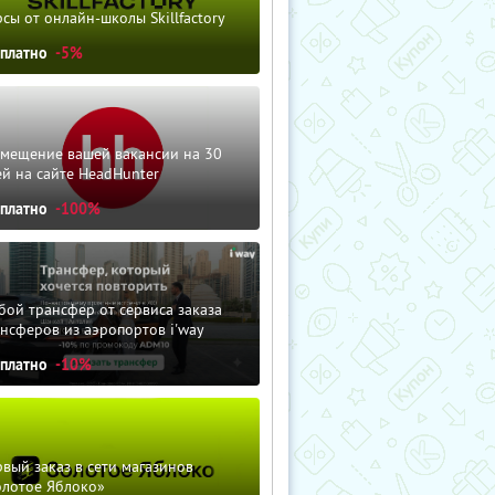
сы от онлайн-школы Skillfactory
сплатно
-5%
змещение вашей вакансии на 30
й на сайте HeadHunter
сплатно
-100%
ой трансфер от сервиса заказа
нсферов из аэропортов i'way
сплатно
-10%
вый заказ в сети магазинов
олотое Яблоко»