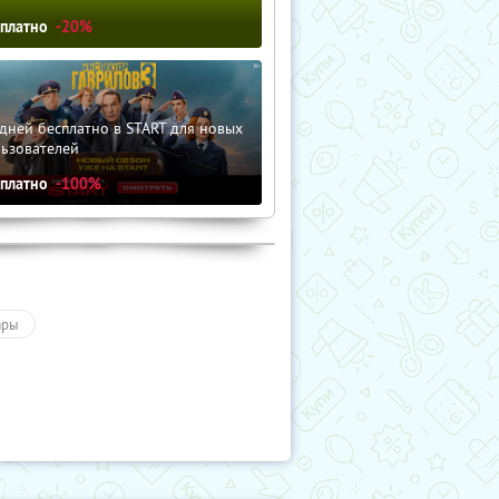
сплатно
-20%
дней бесплатно в START для новых
льзователей
сплатно
-100%
ары