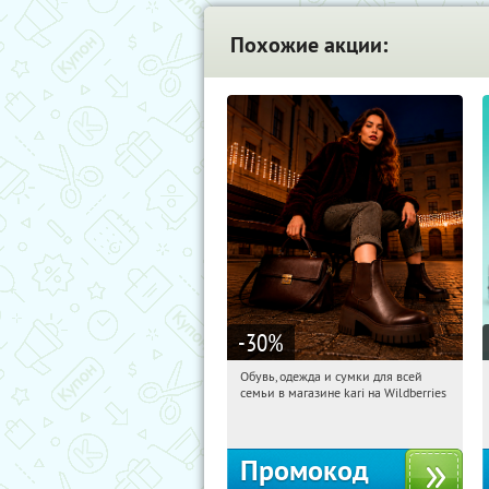
Похожие акции:
-30
%
Обувь, одежда и сумки для всей
07:37:06
Получили:
32
семьи в магазине kari на Wildberries
Россия
Промокод