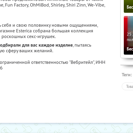
 Fun Factory, OhMiBod, Shirley, Shiri Zinn, We-Vibe,
Бе
ть себя и свою половинку новыми ощущениями,
магазине Esterica собрана большая коллекция
25 
 роскошных секс-игрушек.
по
одбирали для вас каждое изделие
, пытаясь
Бе
ую сферу ваших желаний.
 ограниченной ответственностью "Вебритейл",
ИНН
46
Теги:
Тов