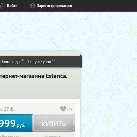
Войти
Зарегистрироваться
48
83
Промокоды
ПолучиКупон
ернет-магазина Esterica.
27
(0)
и:
999
КУПИТЬ
руб.
 без скидки: