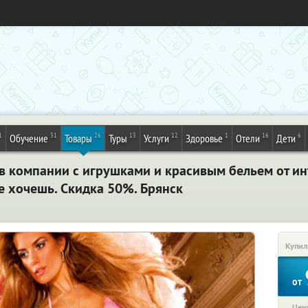
1
31
26
13
12
1
16
6
Обучение
Товары
Туры
Услуги
Здоровье
Отели
Дети
в компании с игрушками и красивым бельем от инт
е хочешь. Скидка 50%. Брянск
Купил
от
Цена