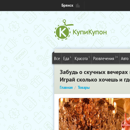
Брянск
6
1
24
Все
Еда
Красота
Развлечения
Авто
Забудь о скучных вечерах 
Играй сколько хочешь и гд
Главная
Товары