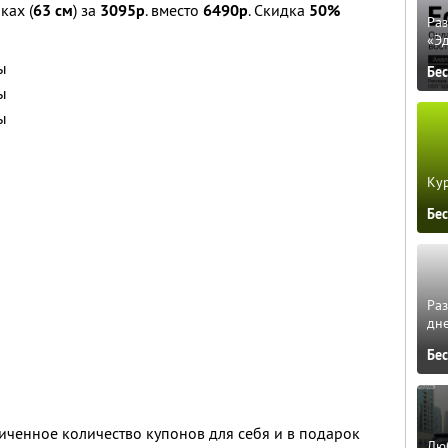
ках (
63 см
) за
3095р
. вместо
6490р
. Скидка
50%
Ра
«Э
ы
Бе
ы
ы
Кур
Бе
Ра
дне
Бе
ченное количество купонов для себя и в подарок
Люб