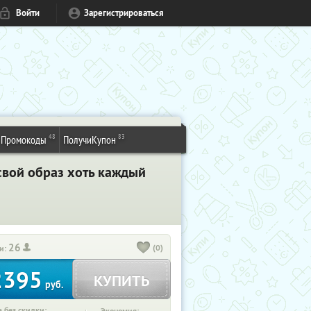
Войти
Зарегистрироваться
48
83
Промокоды
ПолучиКупон
свой образ хоть каждый
26
(0)
и:
2395
КУПИТЬ
руб.
 без скидки: