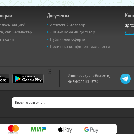
тнёрам
Документы
Кон
елаем акцию!
Агентский договор
spro
е, как Вебмастер
Лицензионный договор
Связ
е акции
Публичная оферта
Политика конфиденциальности
Ищите скидки поблизости,
не выходя из чата: