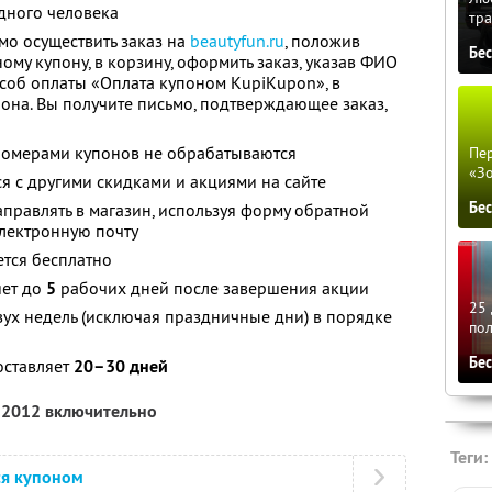
дного человека
тра
мо осуществить заказ на
beautyfun.ru
, положив
Бе
ому купону, в корзину, оформить заказ, указав ФИО
особ оплаты «Оплата купоном KupiKupon», в
она. Вы получите письмо, подтверждающее заказ,
номерами купонов не обрабатываются
Пер
«З
ся с другими скидками и акциями на сайте
Бе
аправлять в магазин, используя форму обратной
электронную почту
ется бесплатно
яет до
5
рабочих дней после завершения акции
25 
вух недель (исключая праздничные дни) в порядке
по
Бе
оставляет
20–30 дней
я 2012 включительно
Теги:
ся купоном