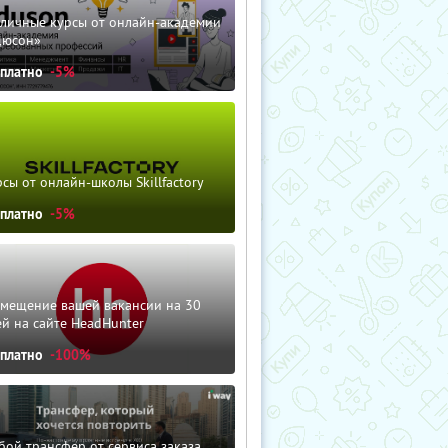
зличные курсы от онлайн-академии
дюсон»
сплатно
-5%
сы от онлайн-школы Skillfactory
сплатно
-5%
змещение вашей вакансии на 30
й на сайте HeadHunter
сплатно
-100%
ой трансфер от сервиса заказа