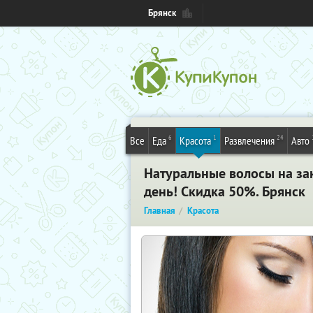
Брянск
6
1
24
Все
Еда
Красота
Развлечения
Авто
Натуральные волосы на зак
день! Скидка 50%. Брянск
Главная
Красота