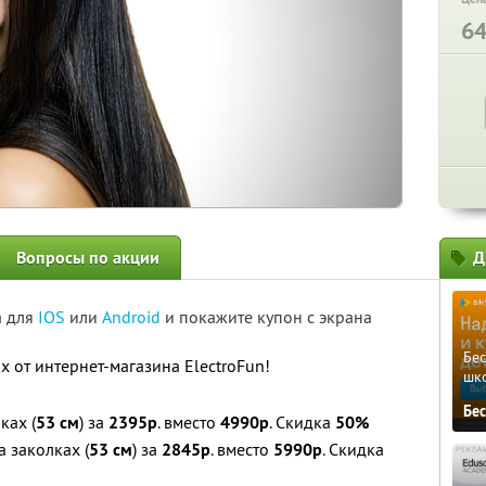
6
Вопросы по акции
Д
а для
IOS
или
Android
и покажите купон с экрана
Бе
 от интернет-магазина ElectroFun!
шк
Бе
ках (
53 см
) за
2395р
. вместо
4990р
. Скидка
50%
 заколках (
53 см
) за
2845р
. вместо
5990р
. Скидка