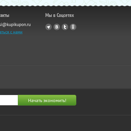
такты
Мы в Соцсетях
si@kupikupon.ru
аться с нами