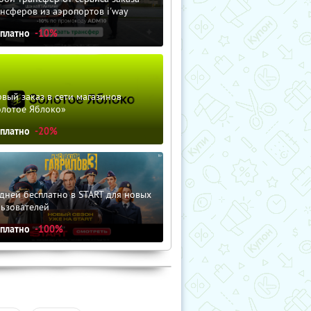
нсферов из аэропортов i'way
сплатно
-10%
вый заказ в сети магазинов
олотое Яблоко»
сплатно
-20%
дней бесплатно в START для новых
льзователей
сплатно
-100%