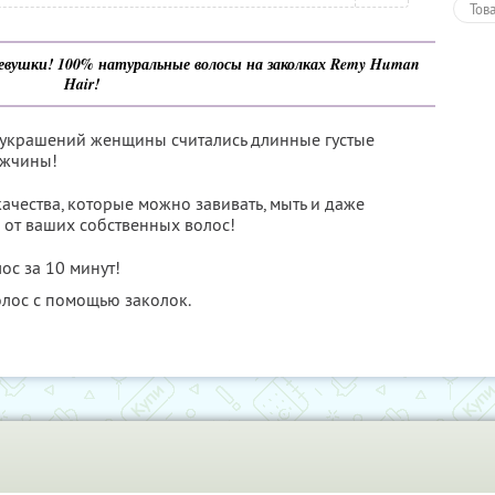
Тов
девушки! 100% натуральные волосы на заколках Remy Human
Hair!
 украшений женщины считались длинные густые
ужчины!
чества, которые можно завивать, мыть и даже
 от ваших собственных волос!
с за 10 минут!
олос с помощью заколок.