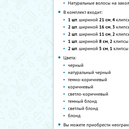
Натуральные волосы на закол
В комплект входит:
1 шт
. шириной
21 см
,
4
клипс
2 шт
. шириной
16 см
,
3
клипс
2 шт
. шириной
11 см
,
2
клипс
1 шт
. шириной
8 см
,
2
клипсы
2 шт
. шириной
5 см
,
1
клипсы
Цвета:
черный
натуральный черный
темно-коричневый
коричневый
светло-коричневый
темный блонд
светлый блонд
блонд
Вы можете приобрести неограни