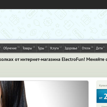
1
31
25
13
12
1
16
6
Обучение
Товары
Туры
Услуги
Здоровье
Отели
Дети
олках от интернет-магазина ElectroFun! Меняйте 
Купил
от
Цена