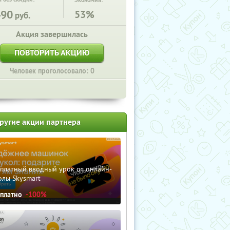
Экономия:
490
53%
руб.
Акция завершилась
ПОВТОРИТЬ АКЦИЮ
Человек проголосовало: 0
ругие акции партнера
сплатный вводный урок от онлайн-
олы Skysmart
сплатно
-100%