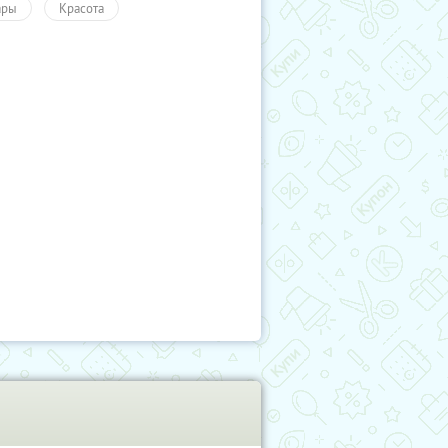
ары
Красота