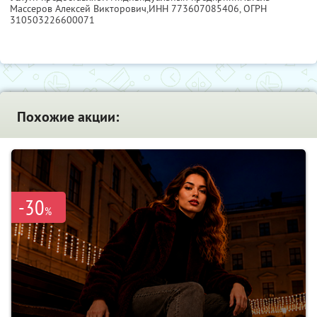
Массеров Алексей Викторович,
ИНН 773607085406
, ОГРН
310503226600071
Похожие акции:
-30
%