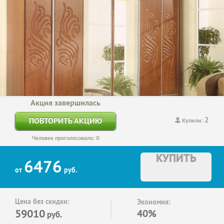
Акция завершилась
2
ПОВТОРИТЬ АКЦИЮ
Купили:
Человек проголосовало: 0
КУПИТЬ
6476
от
руб.
Цена без скидки:
Экономия:
59010
40%
руб.