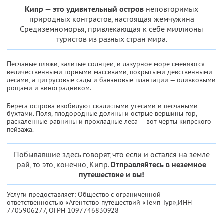
Кипр — это удивительный остров
неповторимых
природных контрастов, настоящая жемчужина
Средиземноморья, привлекающая к себе миллионы
туристов из разных стран мира.
Песчаные пляжи, залитые солнцем, и лазурное море сменяются
величественными горными массивами, покрытыми девственными
лесами, а цитрусовые сады и банановые плантации — оливковыми
рощами и виноградником.
Берега острова изобилуют скалистыми утесами и песчаными
бухтами. Поля, плодородные долины и острые вершины гор,
раскаленные равнины и прохладные леса — вот черты кипрского
пейзажа.
Побывавшие здесь говорят, что если и остался на земле
рай, то это, конечно, Кипр.
Отправляйтесь в неземное
путешествие и вы!
Услуги предоставляет: Общество с ограниченной
ответственностью «Агентство путешествий «Темп Тур»,
ИНН
7705906277
, ОГРН 1097746830928