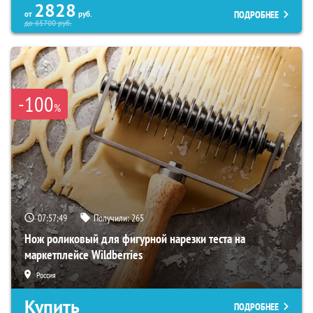
2828
ПОДРОБНЕЕ
от
руб.
до
65700
руб.
-100
%
07:57:48
Получили:
265
Нож роликовый для фигурной нарезки теста на
маркетплейсе Wildberries
Россия
Купить
ПОДРОБНЕЕ