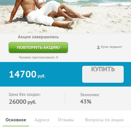
Акция завершилась
ПОВТОРИТЬ АКЦИЮ
Купи первым!
Человек проголосовало: 0
КУПИТЬ
14700
руб.
Цена без скидки:
Экономия:
26000
43%
руб.
Основное
Адреса
Отзывы
Вопросы по акции