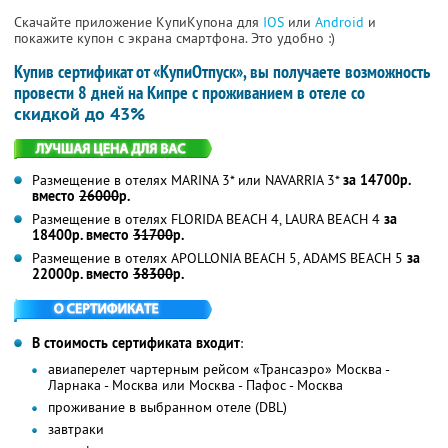
Скачайте приложение КупиКупона для
IOS
или
Android
и
покажите купон с экрана смартфона. Это удобно :)
Купив сертификат от «КупиОтпуск», вы получаете возможность
провести 8 дней на Кипре с проживанием в отеле со
скидкой до 43%
Размещение в отелях MARINA 3* или NAVARRIA 3*
за 14700р.
вместо
26000
р.
Размещение в отелях FLORIDA BEACH 4
, LAURA BEACH 4
за
18400р. вместо
31700
р.
Размещение в отелях APOLLONIA BEACH 5
, ADAMS BEACH 5
за
22000р. вместо
38300
р.
В стоимость сертификата входит
:
авиаперелет чартерным рейсом «Трансаэро» Москва -
Ларнака - Москва или Москва - Пафос - Москва
проживание в выбранном отеле (DBL)
завтраки