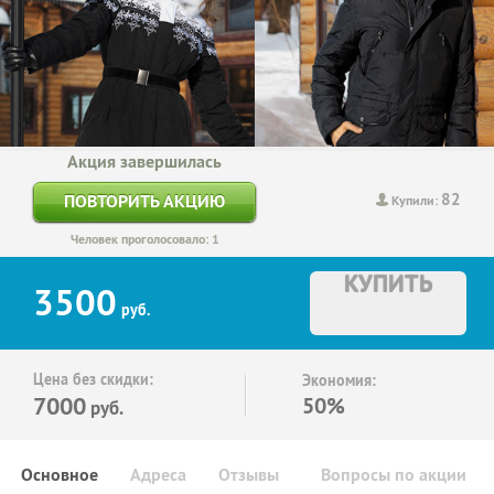
Акция завершилась
82
ПОВТОРИТЬ АКЦИЮ
Купили:
Человек проголосовало: 1
КУПИТЬ
3500
руб.
Цена без скидки:
Экономия:
7000
50%
руб.
Основное
Адреса
Отзывы
Вопросы по акции