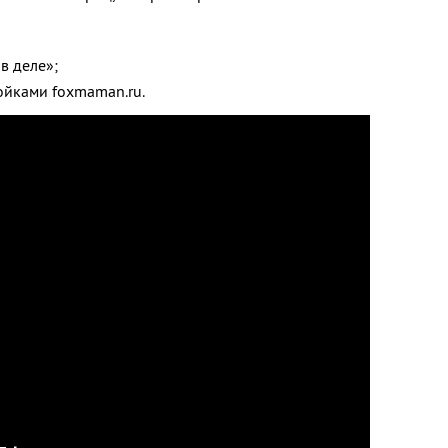
в деле»;
ойками foxmaman.ru.