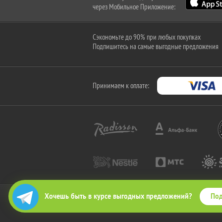
через Мобильное Приложение:
Сэкономьте до 90% при любых покупках
Подпишитесь на самые выгодные предложения
Принимаем к оплате:
Под
Хочешь быть в курсе выгодных предложений?
2010-2026 © КупиКупон. Все права защищены.
Все права на товарный знак "КупиКупон" и на сайт