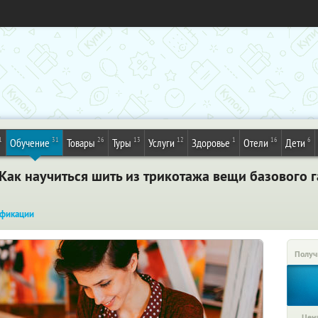
1
31
26
13
12
1
16
6
Обучение
Товары
Туры
Услуги
Здоровье
Отели
Дети
Как научиться шить из трикотажа вещи базового 
фикации
Получ
Цена