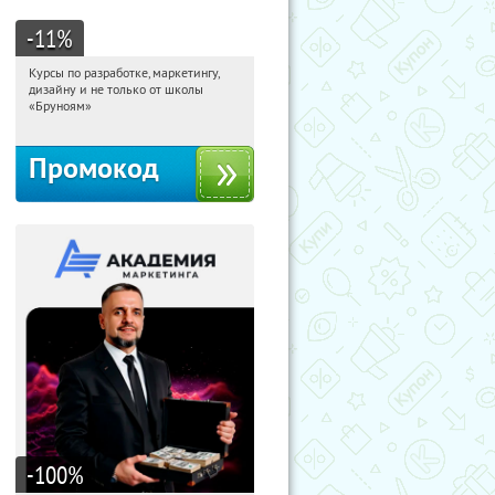
-11
%
Курсы по разработке, маркетингу,
08:39:54
Получи первым!
дизайну и не только от школы
Россия
«Бруноям»
Промокод
-100
%