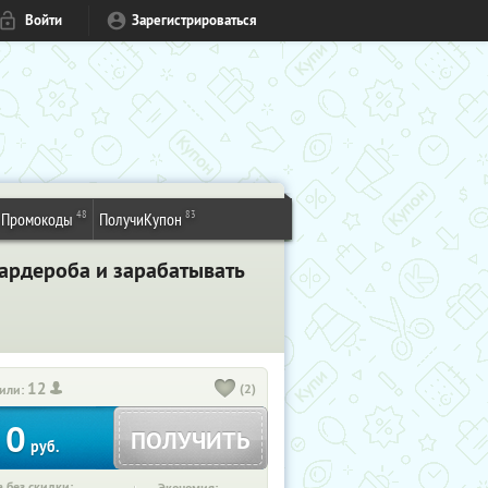
Войти
Зарегистрироваться
48
83
Промокоды
ПолучиКупон
гардероба и зарабатывать
12
(2)
или:
0
ПОЛУЧИТЬ
руб.
 без скидки: