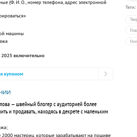
ые (Ф. И. О., номер телефона, адрес электронной
Теги:
рироваться»
Тво
Пов
ной машины
тажа
Онл
Обу
а 2025 включительно
ся купоном
НИИ
лова — швейный блогер с аудиторией более
ть и продавать, находясь в декрете с маленьким
ажа;
е 2000 мастериц, которые зарабатывают на пошиве