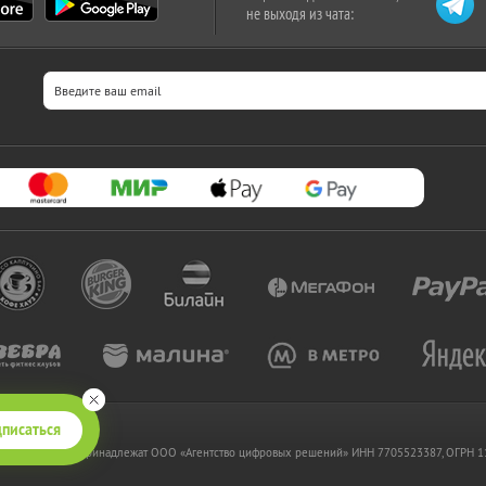
не выходя из чата:
писаться
 www.kupikupon.ru принадлежат OOO «Агентство цифровых решений» ИНН 7705523387, ОГРН