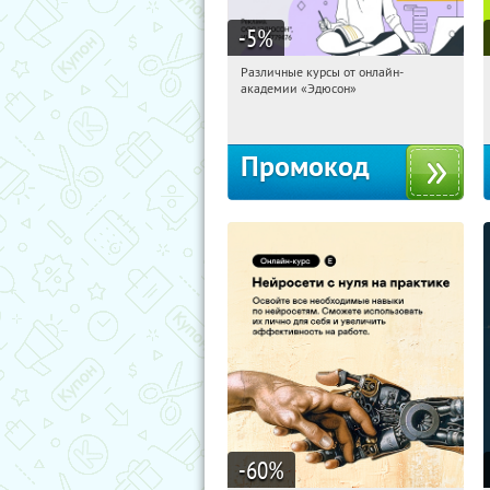
-5
%
Различные курсы от онлайн-
08:39:54
Получили:
2
академии «Эдюсон»
Россия
Промокод
-60
%