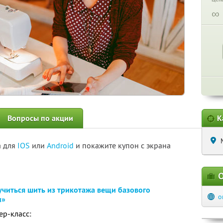
∞
Вопросы по акции
К
а для
IOS
или
Android
и покажите купон с экрана
О
учиться шить из трикотажа вещи базового
o
м»
ер-класс: