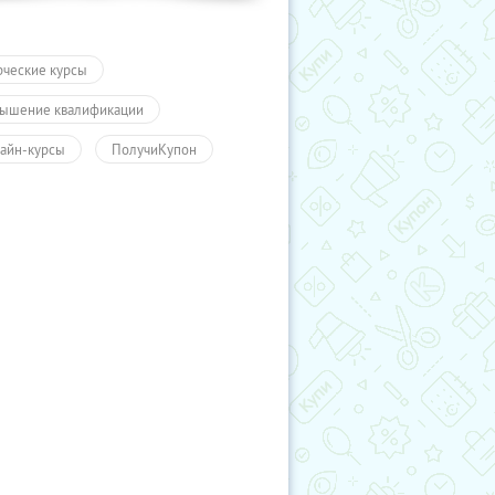
рческие курсы
ышение квалификации
айн-курсы
ПолучиКупон
чение
Обучение