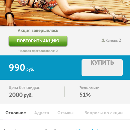
Акция завершилась
2
ПОВТОРИТЬ АКЦИЮ
Купили:
Человек проголосовало: 0
КУПИТЬ
990
руб.
Цена без скидки:
Экономия:
2000
51%
руб.
Основное
Адреса
Отзывы
Вопросы по акции