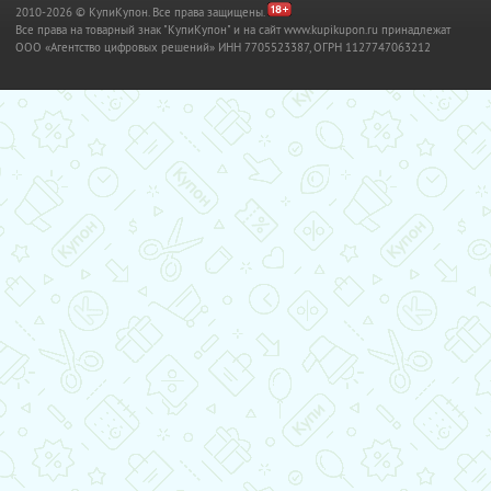
2010-2026 © КупиКупон. Все права защищены.
Все права на товарный знак "КупиКупон" и на сайт www.kupikupon.ru принадлежат
OOO «Агентство цифровых решений» ИНН 7705523387, ОГРН 1127747063212