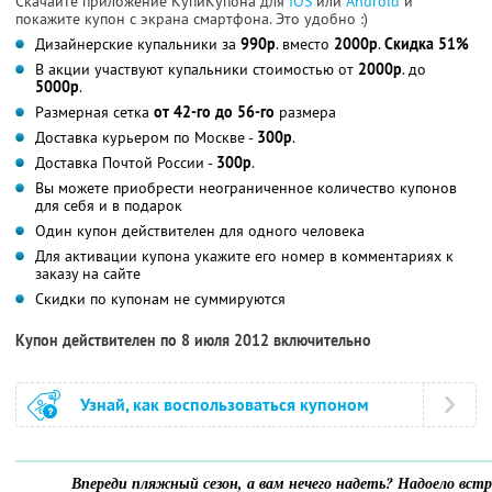
Скачайте приложение КупиКупона для
IOS
или
Android
и
покажите купон с экрана смартфона. Это удобно :)
Дизайнерские купальники за
990р
. вместо
2000р
.
Скидка 51%
В акции участвуют купальники стоимостью от
2000р
. до
5000р
.
Размерная сетка
от 42-го до 56-го
размера
Доставка курьером по Москве -
300р
.
Доставка Почтой России -
300р
.
Вы можете приобрести неограниченное количество купонов
для себя и в подарок
Один купон действителен для одного человека
Для активации купона укажите его номер в комментариях к
заказу на сайте
Скидки по купонам не суммируются
Купон действителен по 8 июля 2012 включительно
Узнай, как воспользоваться купоном
Впереди пляжный сезон, а вам нечего надеть? Надоело вст