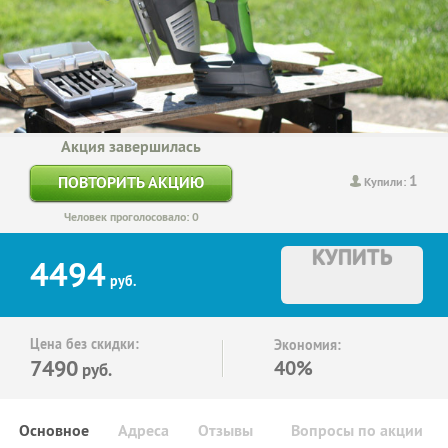
Акция завершилась
1
ПОВТОРИТЬ АКЦИЮ
Купили:
Человек проголосовало: 0
КУПИТЬ
4494
руб.
Цена без скидки:
Экономия:
7490
40%
руб.
Основное
Адреса
Отзывы
Вопросы по акции