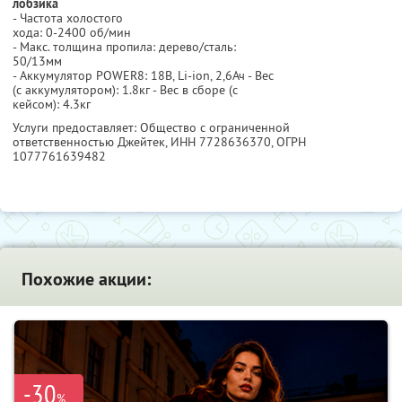
лобзика
- Частота холостого
хода: 0-2400 об/мин
- Макс. толщина пропила: дерево/сталь:
50/13мм
- Аккумулятор POWER8: 18В, Li-ion, 2,6Ач - Вес
(с аккумулятором): 1.8кг - Вес в сборе (с
кейсом): 4.3кг
Услуги предоставляет: Общество с ограниченной
ответственностью Джейтек,
ИНН 7728636370
, ОГРН
1077761639482
Похожие акции:
-30
%