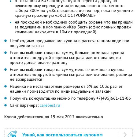
от остановки 607 автобуса нужно перейти дорогу по
пешеходному переходу и идти вдоль синего штахетного
забора 800м по ул.Котляковская до тех пор, пока не увидите
красную проходную «ЭКСПОСТРОЙМАШ»
на проходной необходимо сообщить охране, что вы пришли
за подушками в компанию «Кер Бест» (офис прямых продаж
компании находится в 10м от проходной)
Необходимо предъявление купона в распечатанном виде при
получении заказа
Если вы выбрали товар на сумму, больше номинала купона
относительно другой ширины матраса или основания, вы
просто доплачиваете разницу
Если вы выбрали товар на сумму, меньше номинала купона
относительно другой ширины матраса или основания, разница
не возвращается
Наценка на нестандартные размеры от 5% до 10%: расчет
наценки производится по индивидуальным заявкам
Получить консультацию можно по телефону +7(495)661-11-06
Сайт партнера:
carebest.ru
Купон действителен по 19 мая 2012 включительно
Узнай, как воспользоваться купоном