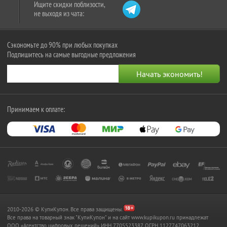
Ищите скидки поблизости,
не выходя из чата:
Сэкономьте до 90% при любых покупках
Подпишитесь на самые выгодные предложения
Принимаем к оплате:
2010-2026 © КупиКупон. Все права защищены.
Все права на товарный знак "КупиКупон" и на сайт www.kupikupon.ru принадлежат
OOO «Агентство цифровых решений» ИНН 7705523387, ОГРН 1127747063212