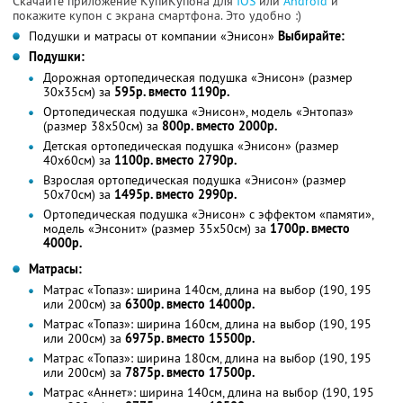
Скачайте приложение КупиКупона для
IOS
или
Android
и
покажите купон с экрана смартфона. Это удобно :)
Подушки и матрасы от компании «Энисон»
Выбирайте:
Подушки:
Дорожная ортопедическая подушка «Энисон» (размер
30х35см) за
595р. вместо 1190р.
Ортопедическая подушка «Энисон», модель «Энтопаз»
(размер 38х50см) за
800р. вместо 2000р.
Детская ортопедическая подушка «Энисон» (размер
40х60см) за
1100р. вместо 2790р.
Взрослая ортопедическая подушка «Энисон» (размер
50х70см) за
1495р. вместо 2990р.
Ортопедическая подушка «Энисон» с эффектом «памяти»,
модель «Энсонит» (размер 35х50см) за
1700р. вместо
4000р.
Матрасы:
Матрас «Топаз»: ширина 140см, длина на выбор (190, 195
или 200см) за
6300р. вместо 14000р.
Матрас «Топаз»: ширина 160см, длина на выбор (190, 195
или 200см) за
6975р. вместо 15500р.
Матрас «Топаз»: ширина 180см, длина на выбор (190, 195
или 200см) за
7875р. вместо 17500р.
Матрас «Аннет»: ширина 140см, длина на выбор (190, 195