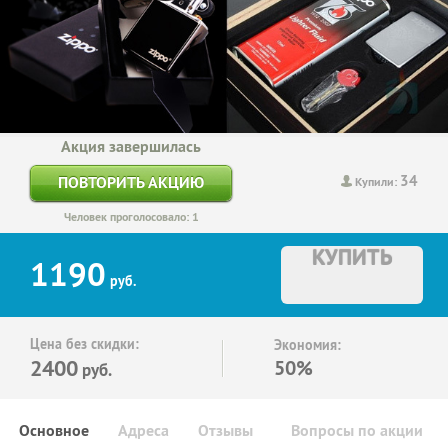
Акция завершилась
34
ПОВТОРИТЬ АКЦИЮ
Купили:
Человек проголосовало: 1
КУПИТЬ
1190
руб.
Цена без скидки:
Экономия:
2400
50%
руб.
Основное
Адреса
Отзывы
Вопросы по акции