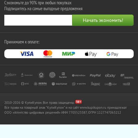
Сэкономьте до 90% при любых покупках
Подпишитесь на самые выгодные предложения
Принимаем к оплате:
2010-2026 © КупиКупон. Все права защищены.
Все права на товарный знак "КупиКупон" и на сайт www.kupikupon.ru принадлежат
OOO «Агентство цифровых решений» ИНН 7705523387, ОГРН 1127747063212