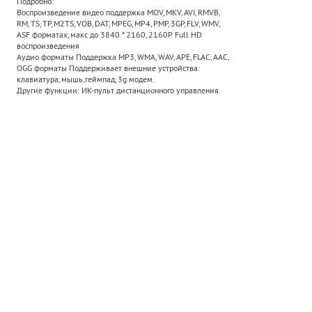
Подробно:
Воспроизведение видео поддержка MOV, MKV, AVI, RMVB,
RM, TS, TP, M2TS, VOB, DAT, MPEG, MP4, PMP, 3GP, FLV, WMV,
ASF форматах, макс до 3840 * 2160, 2160P Full HD
воспроизведения
Аудио форматы Поддержка MP3, WMA, WAV, APE, FLAC, AAC,
OGG форматы Поддерживает внешние устройства:
клавиатура, мышь,геймпад, 3g модем.
Другие функции: ИК-пульт дистанционного управления.