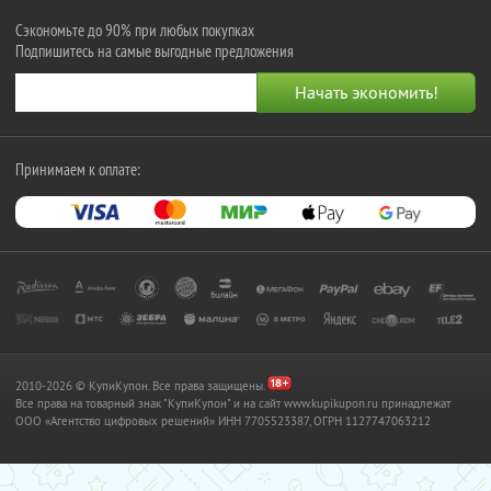
Сэкономьте до 90% при любых покупках
Подпишитесь на самые выгодные предложения
Принимаем к оплате:
2010-2026 © КупиКупон. Все права защищены.
Все права на товарный знак "КупиКупон" и на сайт www.kupikupon.ru принадлежат
OOO «Агентство цифровых решений» ИНН 7705523387, ОГРН 1127747063212