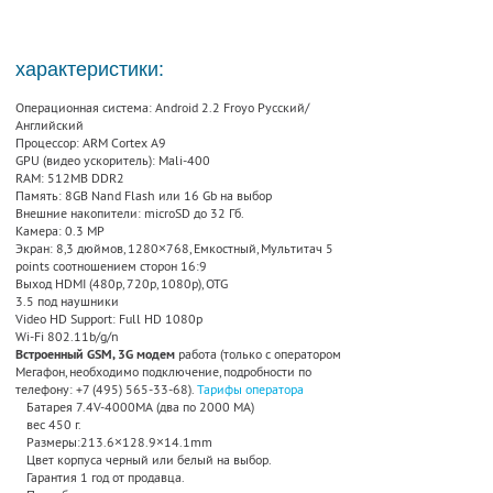
характеристики:
Операционная система: Android 2.2 Froyo Русский/
Английский
Процессор: ARM Cortex A9
GPU (видео ускоритель): Mali-400
RAM: 512MB DDR2
Память: 8GB Nand Flash или 16 Gb на выбор
Внешние накопители: microSD до 32 Гб.
Камера: 0.3 MP
Экран: 8,3 дюймов, 1280×768, Емкостный, Мультитач 5
points соотношением сторон 16:9
Выход HDMI (480p, 720p, 1080p), OTG
3.5 под наушники
Video HD Support: Full HD 1080p
Wi-Fi 802.11b/g/n
Встроенный GSM, 3G модем
работа (только с оператором
Мегафон, необходимо подключение, подробности по
телефону: +7 (495) 565-33-68).
Тарифы оператора
Батарея 7.4V-4000MA (два по 2000 МА)
вес 450 г.
Размеры:213.6×128.9×14.1mm
Цвет корпуса черный или белый на выбор.
Гарантия 1 год от продавца.