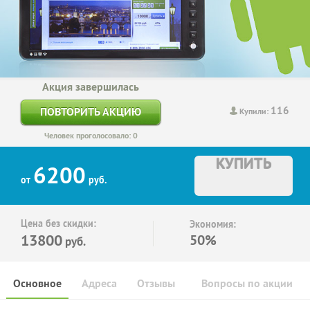
Акция завершилась
116
ПОВТОРИТЬ АКЦИЮ
Купили:
Человек проголосовало: 0
КУПИТЬ
6200
от
руб.
Цена без скидки:
Экономия:
13800
50%
руб.
Основное
Адреса
Отзывы
Вопросы по акции