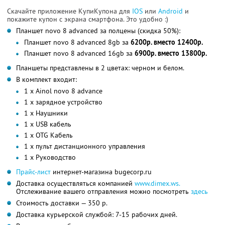
Скачайте приложение КупиКупона для
IOS
или
Android
и
покажите купон с экрана смартфона. Это удобно :)
Планшет novo 8 advanced за полцены (скидка 50%):
Планшет novo 8 advanced 8gb за
6200р. вместо 12400р.
Планшет novo 8 advanced 16gb за
6900р. вместо 13800р.
Планшеты представлены в 2 цветах: черном и белом.
В комплект входит:
1 х Ainol novo 8 advance
1 х зарядное устройство
1 х Наушники
1 х USB кабель
1 х OTG Кабель
1 х пульт дистанционного управления
1 х Руководство
Прайс-лист
интернет-магазина bugecorp.ru
Доставка осуществляться компанией
www.dimex.ws.
Отслеживание вашего отправления можно посмотреть
здесь
Стоимость доставки — 350 р.
Доставка курьерской службой: 7-15 рабочих дней.