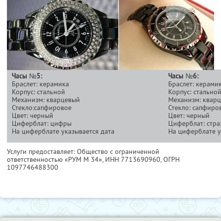
Часы №5:
Часы №6:
Браслет: керамика
Браслет: керами
Корпус: стальной
Корпус: стально
Механизм: кварцевый
Механизм: квар
Стекло:сапфировое
Стекло: сапфиро
Цвет: черный
Цвет: черный
Циферблат: цифры
Циферблат: стра
На циферблате указывается дата
На циферблате у
Услуги предоставляет: Общество с ограниченной
ответственностью «РУМ М 34»,
ИНН 7713690960
, ОГРН
1097746488300