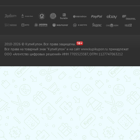
2010-2026 © КупиКупон. Все права защищены.
Все права на товарный знак "КупиКупон" и на сайт www.kupikupon.ru принадлежат
OOO «Агентство цифровых решений» ИНН 7705523387, ОГРН 1127747063212