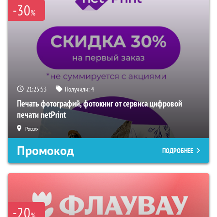
-30
%
21:25:51
Получили:
4
Печать фотографий, фотокниг от сервиса цифровой
печати netPrint
Россия
Промокод
ПОДРОБНЕЕ
-20
%