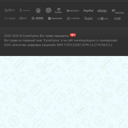
2010-2026 © КупиКупон. Все права защищены.
Все права на товарный знак "КупиКупон" и на сайт www.kupikupon.ru принадлежат
OOO «Агентство цифровых решений» ИНН 7705523387, ОГРН 1127747063212