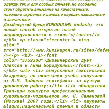
одежду, так и для особых случаев, но особенно
стоит обратить внимание на качественные,
идеально скроенные деловые наряды, изысканные
и элегантные.
Дизайнерский бренд BORODULIN
S &ndash; это
новый способ открытия вашей
индивидуальности и стиля!</font></i>
</h3> <p class="rtecenter"> <img
alt=""
src="http://www.kupikupon.ru/sites/defa
/></p> <h3> <i><font
color="#759300">Дизайнерский дуэт
Алексея и Анны Бородулины:</font></i>
</h3> <ul> <li> выпускники Текстильной
Академии, по окончании учёбы получили
от В.М. Зайцева сертификат за лучшую
дипломную работу;</li> <li> обладатели
Гран-при конкурса профессиональных
художников-модельеров им. Н. Ламановой
(Москва) 2007 года;</li> <li> лауреаты
&laquo;Национальной премии в области