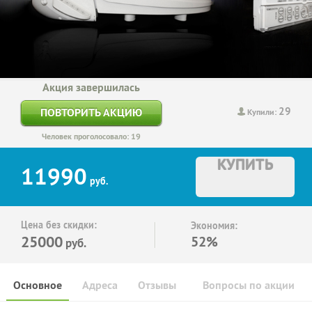
Акция завершилась
29
ПОВТОРИТЬ АКЦИЮ
Купили:
Человек проголосовало: 19
КУПИТЬ
11990
руб.
Цена без скидки:
Экономия:
25000
52%
руб.
Основное
Адреса
Отзывы
Вопросы по акции