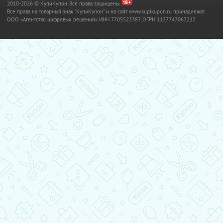
2010-2026 © КупиКупон. Все права защищены.
Все права на товарный знак "КупиКупон" и на сайт www.kupikupon.ru принадлежат
OOO «Агентство цифровых решений» ИНН 7705523387, ОГРН 1127747063212