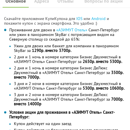
Основное
Адреса
Отзывы
Вопросы по акции
Скачайте приложение КупиКупона для
IOS
или
Android
и
покажите купон с экрана смартфона. Это удобно :)
Проживание для двоих в
«АЗИМУТ Отель»
Санкт-Петербург
или ужин в панорамном SkyBаr с потрясающим видом на
Северную столицу со скидкой до 65%:
Ужин для двоих или банкет для компании в панорамном
SkyBаr за
1290р. вместо 3700р.
2 дня и 1 ночь в номере категории Бизнес Двухместный в
«АЗИМУТ Отель» Санкт-Петербург за
2650р. вместо 5300р.
2 дня и 1 ночь в номере категории Бизнес ДеЛюкс
Двухместный в «АЗИМУТ Отель» Санкт-Петербург за
3500р.
вместо 7000р.
3 дня и 2 ночи в номере категории Бизнес Двухместный в
«АЗИМУТ Отель» Санкт-Петербург за
5300р. вместо 10600р.
3 дня и 2 ночи в номере категории Бизнес ДеЛюкс
Двухместный в «АЗИМУТ Отель» Санкт-Петербург за
7000р.
вместо 14000р
Условия акции для проживания в «АЗИМУТ Отель» Санкт-
Петербург:
Купон действует на один заезд
Купон действует на бронирование одного двухместного