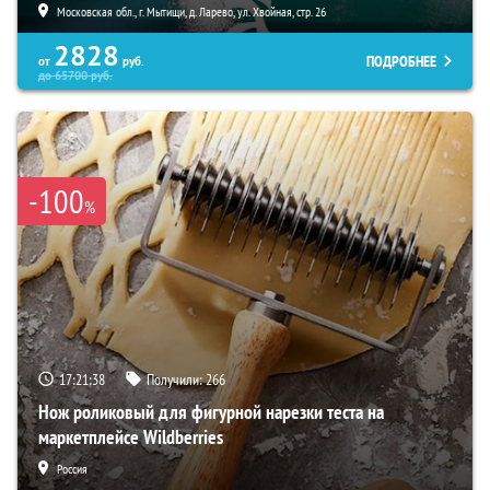
Московская обл., г. Мытищи, д. Ларево, ул. Хвойная, стр. 26
2828
ПОДРОБНЕЕ
от
руб.
до
65700
руб.
-100
%
17:21:36
Получили:
266
Нож роликовый для фигурной нарезки теста на
маркетплейсе Wildberries
Россия