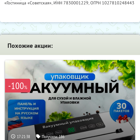
«Гостиница «Советская»,
ИНН 7830001229
, ОГРН 1027810248443
Похожие акции:
-100
%
17:21:36
Получили:
186