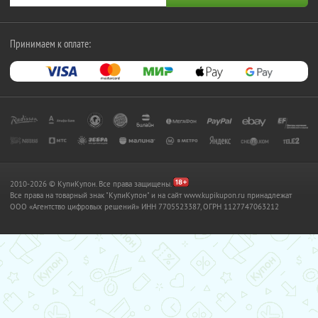
Принимаем к оплате:
2010-2026 © КупиКупон. Все права защищены.
Все права на товарный знак "КупиКупон" и на сайт www.kupikupon.ru принадлежат
OOO «Агентство цифровых решений» ИНН 7705523387, ОГРН 1127747063212