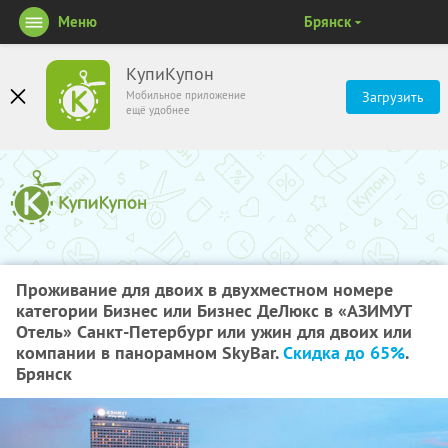
Меню
Брянск
КупиКупон
Мобильное приложение
Загрузить
ещё удобнее
Проживание для двоих в двухместном номере
категории Бизнес или Бизнес ДеЛюкс в «АЗИМУТ
Отель» Санкт-Петербург или ужин для двоих или
компании в панорамном SkyBаr.
Скидка до 65%
.
Брянск