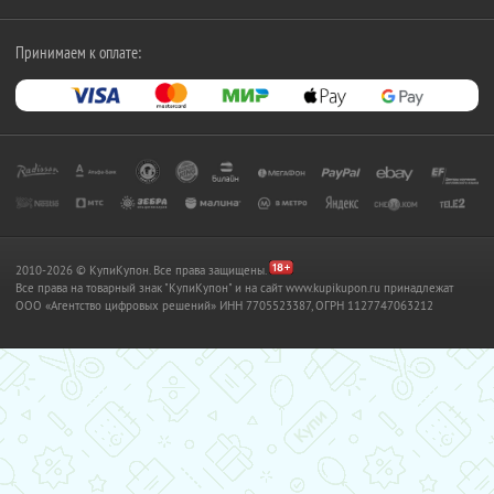
Принимаем к оплате:
2010-2026 © КупиКупон. Все права защищены.
Все права на товарный знак "КупиКупон" и на сайт www.kupikupon.ru принадлежат
OOO «Агентство цифровых решений» ИНН 7705523387, ОГРН 1127747063212