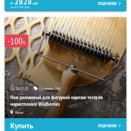
2828
ПОДРОБНЕЕ
от
руб.
до
65700
руб.
-100
%
08:51:28
Получили:
266
Нож роликовый для фигурной нарезки теста на
маркетплейсе Wildberries
Россия
Купить
ПОДРОБНЕЕ