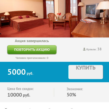
Акция завершилась
38
ПОВТОРИТЬ АКЦИЮ
Купили:
Человек проголосовало: 0
КУПИТЬ
5000
руб.
Цена без скидки:
Экономия:
10000
50%
руб.