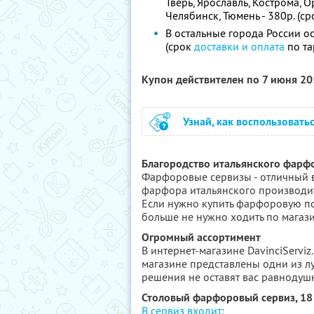
Тверь, Ярославль, Кострома, О
Челябинск, Тюмень - 380р. (ср
В остальные города России о
(срок
доставки и оплата
по та
Купон действителен по 7 июня 2
Узнай, как воспользовать
Благородство итальянского фарф
Фарфоровые сервизы - отличный 
фарфора итальянского производите
Если нужно купить фарфоровую пос
больше не нужно ходить по магаз
Огромный ассортимент
В интернет-магазине DavinciServiz
магазине представлены одни из л
решения не оставят вас равнодуш
Столовый фарфоровый сервиз, 18
В сервиз входит
: