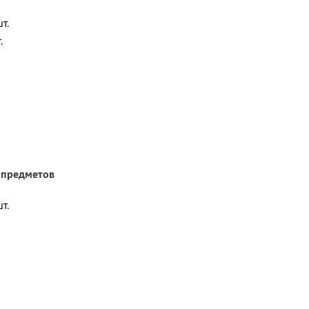
т.
.
 предметов
т.