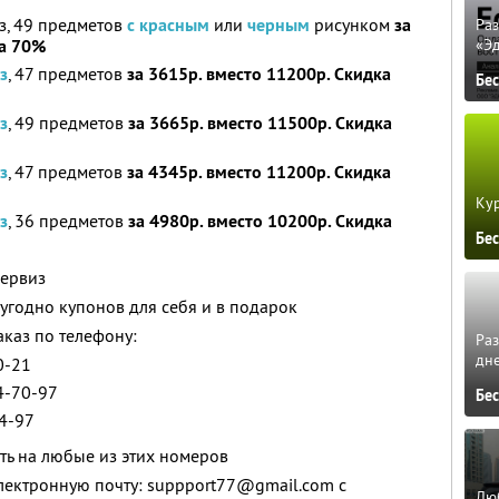
, 49 предметов
с красным
или
черным
рисунком
за
Ра
ка 70%
«Э
з
, 47 предметов
за 3615р. вместо 11200р. Скидка
Бе
з
, 49 предметов
за 3665р. вместо 11500р. Скидка
з
, 47 предметов
за 4345р. вместо 11200р. Скидка
Кур
з
, 36 предметов
за 4980р. вместо 10200р. Скидка
Бе
сервиз
угодно купонов для себя и в подарок
каз по телефону:
Ра
дне
0-21
54-70-97
Бе
34-97
ть на любые из этих номеров
электронную почту: suppport77@gmail.com с
Люб