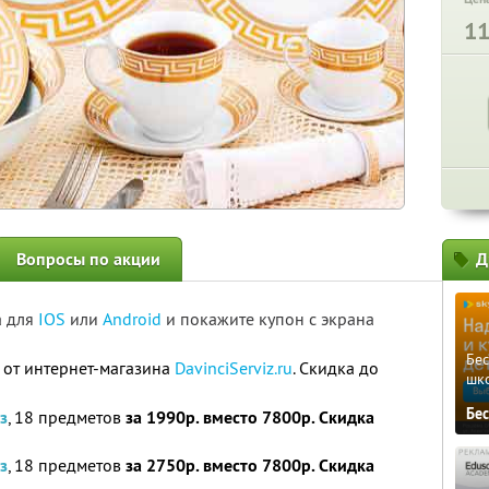
1
Вопросы по акции
Д
а для
IOS
или
Android
и покажите купон с экрана
Бе
от интернет-магазина
DavinciServiz.ru
. Скидка до
шк
Бе
з
, 18 предметов
за 1990р. вместо 7800р. Скидка
з
, 18 предметов
за 2750р. вместо 7800р. Скидка