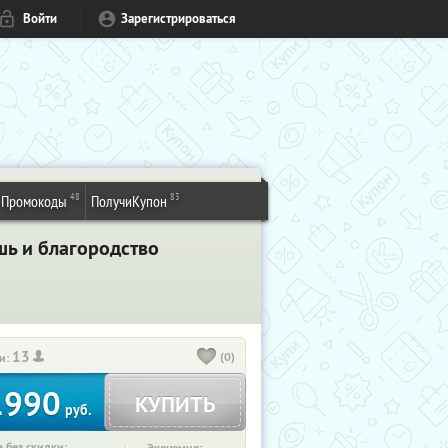
Войти
Зарегистрироваться
48
83
Промокоды
ПолучиКупон
шь и благородство
13
(0)
и:
1990
КУПИТЬ
руб.
 без скидки: