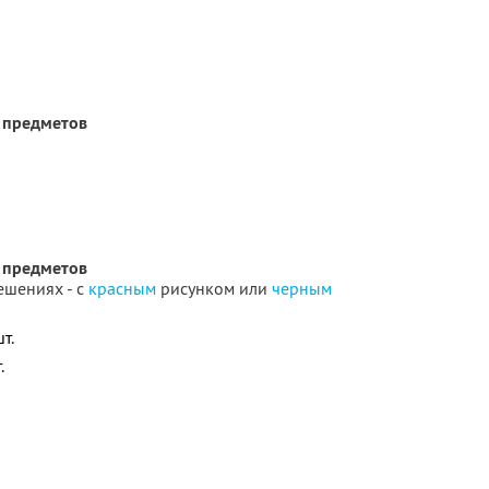
 предметов
 предметов
ешениях - с
красным
рисунком или
черным
т.
.