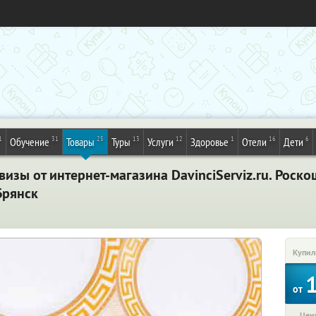
1
31
25
13
12
1
16
6
Обучение
Товары
Туры
Услуги
Здоровье
Отели
Дети
зы от интернет-магазина DavinciServiz.ru. Роско
Брянск
Купил
от
Цена