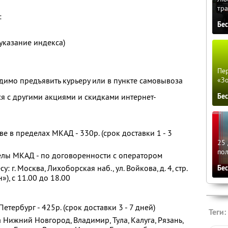
тра
:
Бе
указание индекса)
Пер
имо предъявить курьеру или в пункте самовывоза
«З
ся с другими акциями и скидками интернет-
Бе
е в пределах МКАД - 330р. (срок доставки 1 - 3
25 
по
елы МКАД - по договоренности с оператором
 г. Москва, Лихоборская наб., ул. Войкова, д. 4, стр.
Бе
»), с 11.00 до 18.00
етербург - 425р. (срок доставки 3 - 7 дней)
Теги:
 Нижний Новгород, Владимир, Тула, Калуга, Рязань,