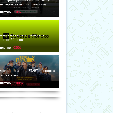
нсферов из аэропортов i'way
сплатно
-10%
вый заказ в сети магазинов
олотое Яблоко»
сплатно
-20%
дней бесплатно в START для новых
льзователей
сплатно
-100%