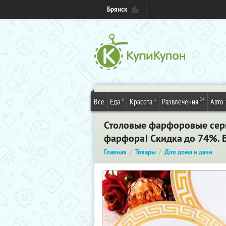
Брянск
6
1
24
Все
Еда
Красота
Развлечения
Авто
Столовые фарфоровые серви
фарфора! Скидка до 74%. 
Главная
Товары
Для дома и дачи