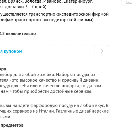
рел, Брянск, Вологда, Иваново, Екатеринбург,
Тов
ок доставки 3 - 7 дней)
существляется транспортно-экспедиторской фирмой
рифам транспортно-экспедиторской фирмы)
012 включительно
ся купоном
ора
выбор для любой хозяйки. Наборы посуды из
ля - это высокое качество и красивый дизайн.
уду для себя или в качестве подарка, тогда вам
инам, чтобы приобрести достойные сервизы.
.ru. вы найдете фарфоровую посуду на любой вкус. В
учших сервизов из Италии. Различные дизайнерские
ными.
 предметов