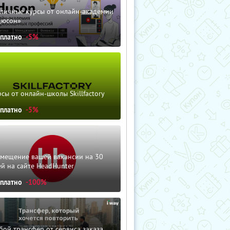
зличные курсы от онлайн-академии
дюсон»
сплатно
-5%
сы от онлайн-школы Skillfactory
сплатно
-5%
змещение вашей вакансии на 30
й на сайте HeadHunter
сплатно
-100%
ой трансфер от сервиса заказа