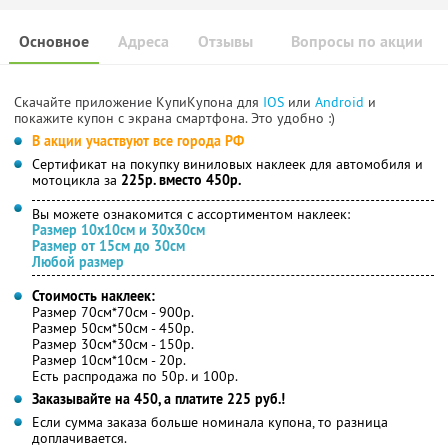
Основное
Адреса
Отзывы
Вопросы по акции
Скачайте приложение КупиКупона для
IOS
или
Android
и
покажите купон с экрана смартфона. Это удобно :)
В акции участвуют все города РФ
Сертификат на покупку виниловых наклеек для автомобиля и
мотоцикла за
225р. вместо 450р.
Вы можете ознакомится с ассортиментом наклеек:
Размер 10х10см и 30х30см
Размер от 15см до 30см
Любой размер
Стоимость наклеек:
Размер 70см*70см - 900р.
Размер 50см*50см - 450р.
Размер 30см*30см - 150р.
Размер 10см*10см - 20р.
Есть распродажа по 50р. и 100р.
Заказывайте на 450, а платите 225 руб.!
Если сумма заказа больше номинала купона, то разница
доплачивается.