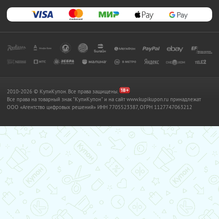
2010-2026 © КупиКупон. Все права защищены.
Все права на товарный знак "КупиКупон" и на сайт www.kupikupon.ru принадлежат
OOO «Агентство цифровых решений» ИНН 7705523387, ОГРН 1127747063212