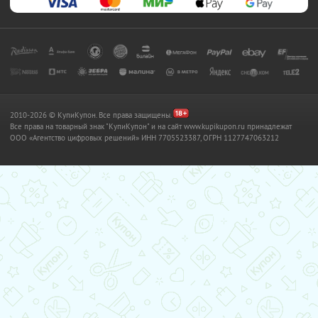
2010-2026 © КупиКупон. Все права защищены.
Все права на товарный знак "КупиКупон" и на сайт www.kupikupon.ru принадлежат
OOO «Агентство цифровых решений» ИНН 7705523387, ОГРН 1127747063212