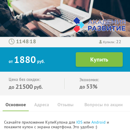
22
:
:
Купили:
1880
от
руб.
Цена без скидки:
Экономия:
21500
53%
до
до
руб.
Основное
Адреса
Отзывы
Вопросы по акции
Скачайте приложение КупиКупона для
IOS
или
Android
и
покажите купон с экрана смартфона. Это удобно :)