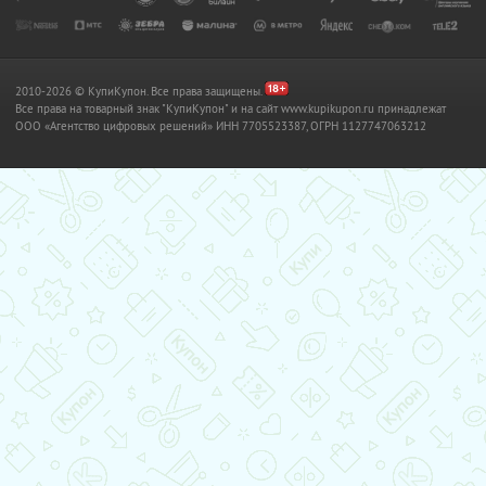
2010-2026 © КупиКупон. Все права защищены.
Все права на товарный знак "КупиКупон" и на сайт www.kupikupon.ru принадлежат
OOO «Агентство цифровых решений» ИНН 7705523387, ОГРН 1127747063212