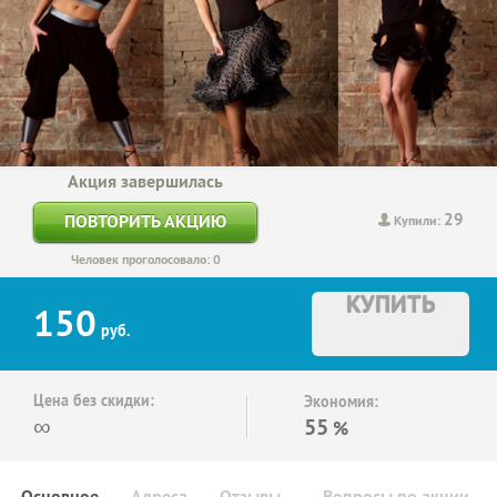
Акция завершилась
29
ПОВТОРИТЬ АКЦИЮ
Купили:
Человек проголосовало: 0
КУПИТЬ
150
руб.
Цена без скидки:
Экономия:
∞
55
%
Основное
Адреса
Отзывы
Вопросы по акции