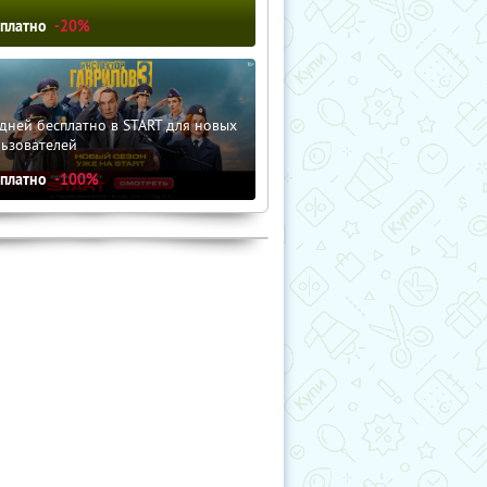
сплатно
-20%
дней бесплатно в START для новых
льзователей
сплатно
-100%