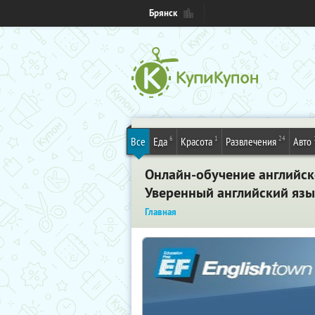
Брянск
6
1
24
Все
Еда
Красота
Развлечения
Авто
Онлайн-обучение английско
Уверенный английский язы
Главная