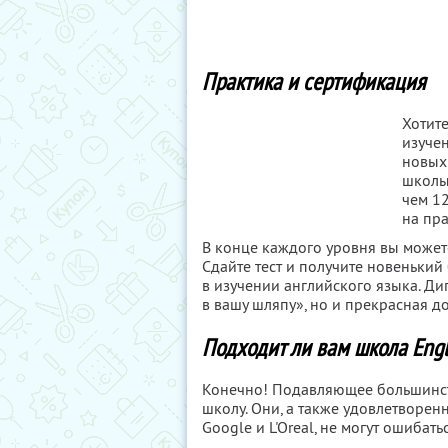
Практика и сертификация
Хотите
изуче
новых
школы
чем 12
на пр
В конце каждого уровня вы может
Сдайте тест и получите новеньки
в изучении английского языка. Ди
в вашу шляпу», но и прекрасная д
Подходит ли вам школа Eng
Конечно! Подавляющее большинств
школу. Они, а также удовлетворен
Google и L'Oreal, не могут ошибатьс