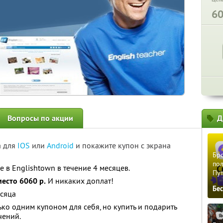
6
Вопросы по акции
Д
а для
IOS
или
Android
и покажите купон с экрана
Бро
пол
 в Englishtown в течение 4 месяцев.
Пу
место 6060 р.
И никаких доплат!
Бе
есяца
ко одним купоном для себя, но купить и подарить
чений.