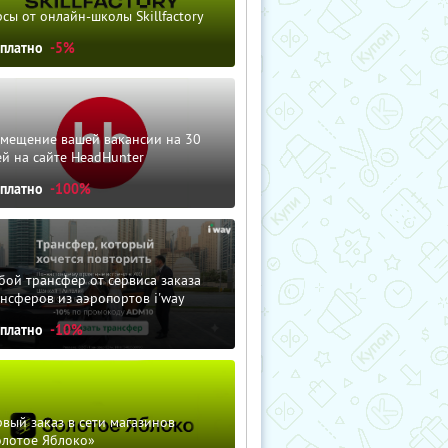
сы от онлайн-школы Skillfactory
сплатно
-5%
змещение вашей вакансии на 30
й на сайте HeadHunter
сплатно
-100%
ой трансфер от сервиса заказа
нсферов из аэропортов i'way
сплатно
-10%
вый заказ в сети магазинов
олотое Яблоко»