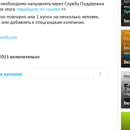
Бро
 необходимо направлять через Службу Поддержки
ино
ля этого
перейдите по ссылке
>>
Пу
он повторно или 1 купон на несколько человек,
Бе
 или добавлять к спецскидкам компании.
w.ef.com
Бе
шк
 2011 включительно
Бе
ся купоном
Ра
«Э
Бе