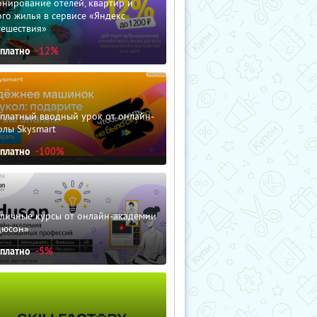
нирование отелей, квартир и
го жилья в сервисе «Яндекс
тешествия»
сплатно
-12%
сплатный вводный урок от онлайн-
олы Skysmart
сплатно
-100%
зличные курсы от онлайн-академии
дюсон»
сплатно
-5%