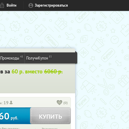
Войти
Зарегистрироваться
48
83
Промокоды
ПолучиКупон
ев за
60 р. вместо
6060 р.
19
(0)
и:
60
КУПИТЬ
руб.
 без скидки: