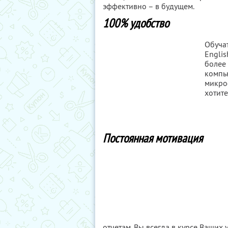
эффективно – в будущем.
100% удобство
Обучат
Englis
более 
компь
микроф
хотите
Постоянная мотивация
отчетам. Вы всегда в курсе Ваших 