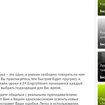
Кур
Бе
Ра
дне
Бе
Люб
тра
ыка – это одно, а умение свободно говорить на нем
Бе
Вы практикуетесь, тем быстрее будет прогресс и
нлайн-уроки в EF Englishtown начинаются каждый
те выбрать подходящее для Вас время.
удете общаться с реальными преподавателями-
ут Вам и Вашим одноклассникам освоить новые
Пер
«З
 исправят Ваши ошибки. Легко в использовании,