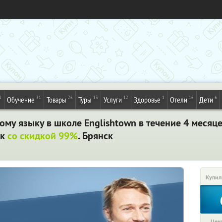
1
31
26
13
12
1
16
6
Обучение
Товары
Туры
Услуги
Здоровье
Отели
Дети
му языку в школе Englishtown в течение 4 месяц
к
со скидкой 99%
. Брянск
Купил
Цена