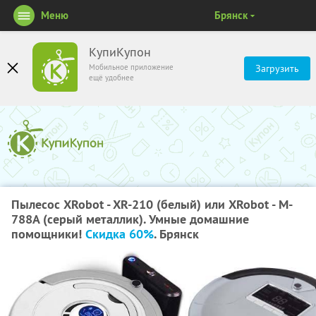
Меню
Брянск
КупиКупон
Мобильное приложение
Загрузить
ещё удобнее
Пылесос XRobot - XR-210 (белый) или XRobot - M-
788A (серый металлик). Умные домашние
помощники!
Скидка 60%
. Брянск