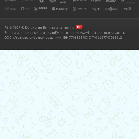
2010-2026 © КупиКупон. Все права защищены.
Все права на товарный знак "КупиКупон" и на сайт www.kupikupon.ru принадлежат
OOO «Агентство цифровых решений» ИНН 7705523387, ОГРН 1127747063212