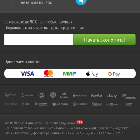
не выходя из чата:
Сэкономьте до 90% при любых покупках
Подпишитесь на самые выгодные предложения
Принимаем к оплате:
2010-2026 © КупиКупон. Все права защищены.
Все права на товарный знак "КупиКупон" и на сайт www.kupikupon.ru принадлежат
OOO «Агентство цифровых решений» ИНН 7705523387, ОГРН 1127747063212