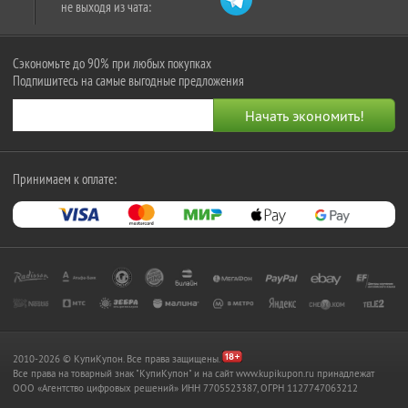
не выходя из чата:
Сэкономьте до 90% при любых покупках
Подпишитесь на самые выгодные предложения
Принимаем к оплате:
2010-2026 © КупиКупон. Все права защищены.
Все права на товарный знак "КупиКупон" и на сайт www.kupikupon.ru принадлежат
OOO «Агентство цифровых решений» ИНН 7705523387, ОГРН 1127747063212