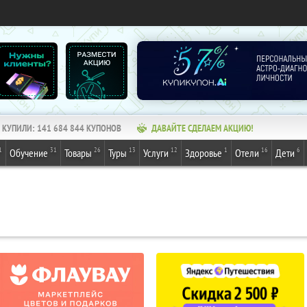
КУПИЛИ:
141 684 844
КУПОНОВ
ДАВАЙТЕ СДЕЛАЕМ АКЦИЮ!
1
31
26
13
12
1
16
6
Обучение
Товары
Туры
Услуги
Здоровье
Отели
Дети