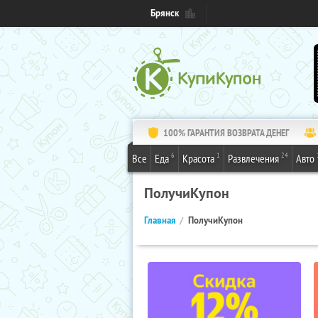
Брянск
100% ГАРАНТИЯ ВОЗВРАТА ДЕНЕГ
6
1
24
Все
Еда
Красота
Развлечения
Авто
ПолучиКупон
Главная
ПолучиКупон