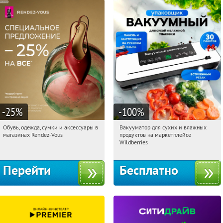
-25
%
-100
%
Обувь, одежда, сумки и аксессуары в
Вакууматор для сухих и влажных
22:16:46
Получили:
3
22:16:46
Получили:
186
магазинах Rendez-Vous
продуктов на маркетплейсе
Россия
Россия
Wildberries
Перейти
Бесплатно