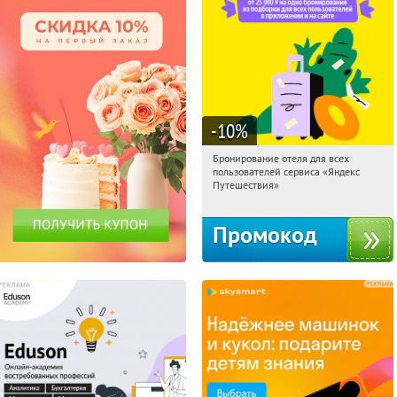
-10
%
Бронирование отеля для всех
22:16:46
Получи первым!
пользователей сервиса «Яндекс
Россия
Путешествия»
Промокод