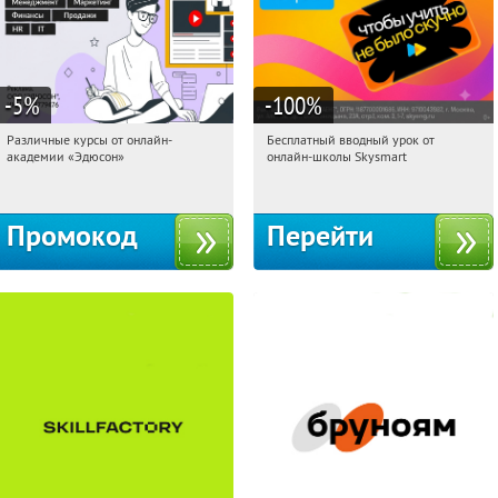
-5
%
-100
%
Различные курсы от онлайн-
Бесплатный вводный урок от
22:16:46
Получили:
2
22:16:46
Получи первым!
академии «Эдюсон»
онлайн-школы Skysmart
Россия
Россия
Промокод
Перейти