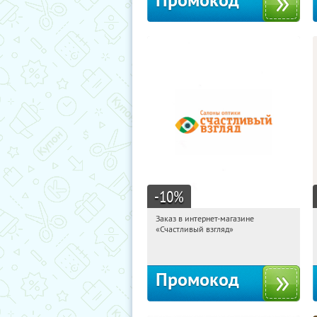
Промокод
-10
%
Заказ в интернет-магазине
22:16:46
Получи первым!
«Счастливый взгляд»
Россия
Промокод