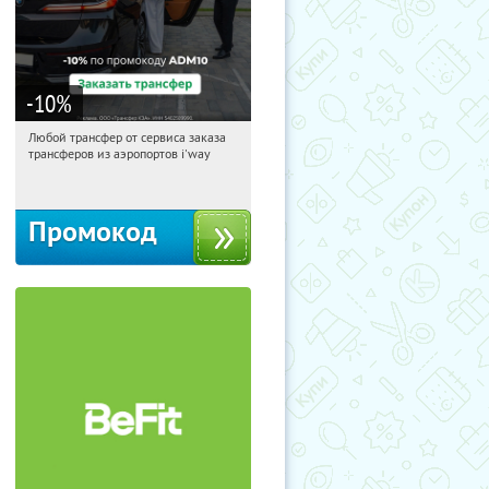
-10
%
Любой трансфер от сервиса заказа
22:16:46
Получи первым!
трансферов из аэропортов i'way
Россия
Промокод