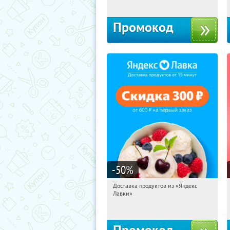
Промокод
-50
%
Доставка продуктов из «Яндекс
22:16:46
Получили:
5
Лавки»
Россия