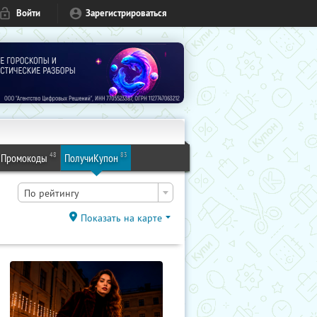
Войти
Зарегистрироваться
48
83
Промокоды
ПолучиКупон
По рейтингу
Показать на карте