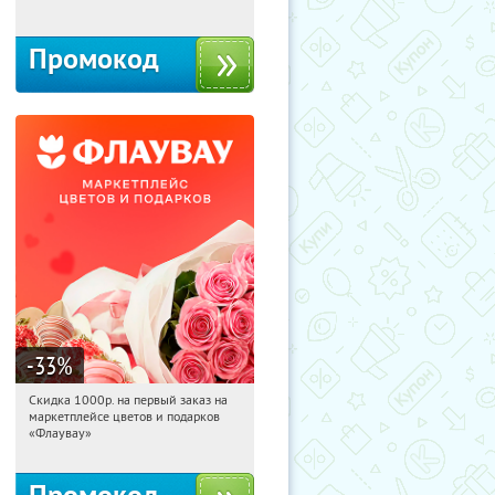
Промокод
-33
%
Скидка 1000р. на первый заказ на
22:16:46
Получили:
18
маркетплейсе цветов и подарков
Россия
«Флаувау»