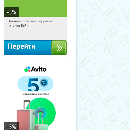
-5
%
Питание от сервиса здорового
22:16:46
Получи первым!
питания BeFit
Россия
Перейти
-5
%