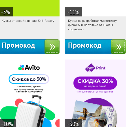
-5
%
-11
%
Курсы от онлайн-школы Skillfactory
Курсы по разработке, маркетингу,
22:16:46
Получи первым!
22:16:46
Получи первым!
дизайну и не только от школы
Россия
Россия
«Бруноям»
Промокод
Промокод
-10
%
-30
%