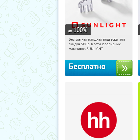
100
%
до
Бесплатная изящная подвеска или
22:16:46
Получили:
74
скидка 500р. в сети ювелирных
Россия
магазинов SUNLIGHT
Бесплатно