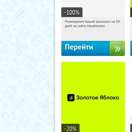
-100
%
Размещение вашей вакансии на 30
22:16:46
Получили:
2
дней на сайте HeadHunter
Россия
Перейти
-20
%