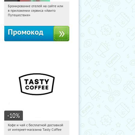
Бронирование отелей на сайте или
22:16:46
Получи первым!
в приложении сервиса «Авито
Россия
Путешествия»
Промокод
-10
%
Кофе и чай с бесплатной доставкой
22:16:46
Получи первым!
от интернет-магазина Tasty Coffee
Россия