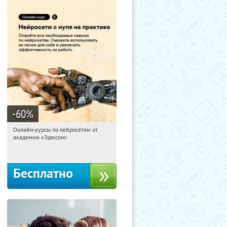
-60
%
Онлайн-курсы по нейросетям от
22:16:46
Получили:
6
академии «Эдюсон»
Москва
Бесплатно