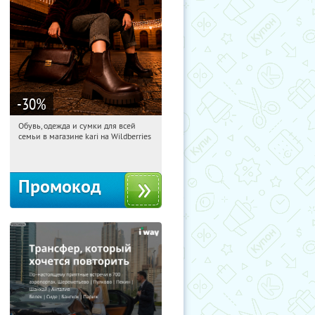
-30
%
Обувь, одежда и сумки для всей
22:16:46
Получили:
31
семьи в магазине kari на Wildberries
Россия
Промокод