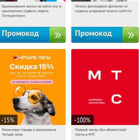
Бронирование жилья на сайте или в
Печать фотографий, фотокниг от
22:16:46
Получили:
11
22:16:46
Получили:
4
приложении сервиса «Авито
сервиса цифровой печати netPrint
Россия
Россия
Путешествия»
Промокод
Промокод
-15
%
-100
%
Различные товары в зоомагазине
Первый месяц без абонентской
22:16:46
Получи первым!
22:16:46
Получи первым!
Четыре лапы
платы в МТС
Россия
Россия