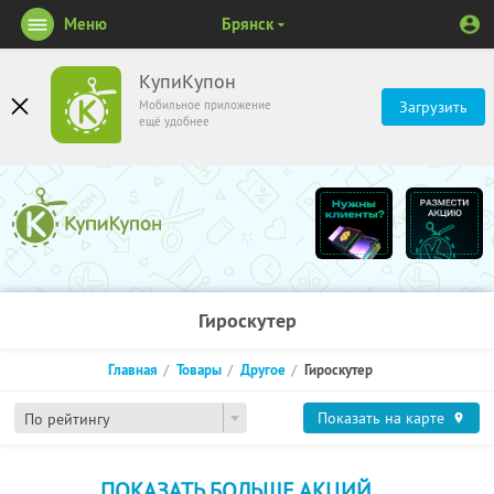
Меню
Брянск
КупиКупон
Мобильное приложение
Загрузить
ещё удобнее
Гироскутер
Главная
Товары
Другое
Гироскутер
Показать на карте
По рейтингу
ПОКАЗАТЬ БОЛЬШЕ АКЦИЙ