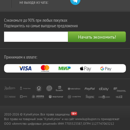
не выходя из чата:
Сэкономьте до 90% при любых покупках
Подпишитесь на самые выгодные предложения
Принимаем к оплате:
2010-2026 © КупиКупон. Все права защищены.
Все права на товарный знак "КупиКупон" и на сайт www.kupikupon.ru принадлежат
OOO «Агентство цифровых решений» ИНН 7705523387, ОГРН 1127747063212