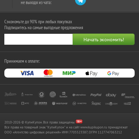
не выходя из чата:
Сэкономьте до 90% при любых покупках
Подпишитесь на самые выгодные предложения
Принимаем к оплате:
2010-2026 © КупиКупон. Все права защищены.
Все права на товарный знак "КупиКупон" и на сайт www.kupikupon.ru принадлежат
OOO «Агентство цифровых решений» ИНН 7705523387, ОГРН 1127747063212