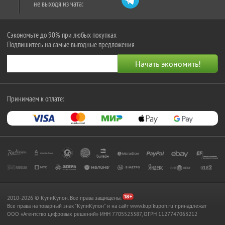
не выходя из чата:
Сэкономьте до 90% при любых покупках
Подпишитесь на самые выгодные предложения
Принимаем к оплате:
2010-2026 © КупиКупон. Все права защищены.
Все права на товарный знак "КупиКупон" и на сайт www.kupikupon.ru принадлежат
OOO «Агентство цифровых решений» ИНН 7705523387, ОГРН 1127747063212