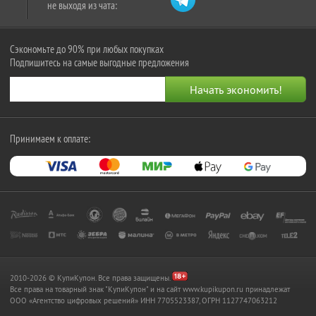
не выходя из чата:
Сэкономьте до 90% при любых покупках
Подпишитесь на самые выгодные предложения
Принимаем к оплате:
2010-2026 © КупиКупон. Все права защищены.
Все права на товарный знак "КупиКупон" и на сайт www.kupikupon.ru принадлежат
OOO «Агентство цифровых решений» ИНН 7705523387, ОГРН 1127747063212