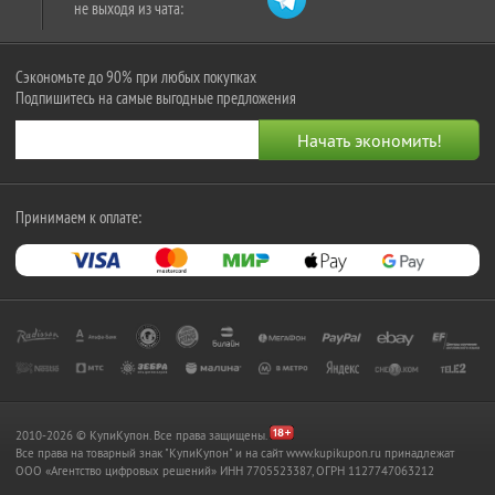
не выходя из чата:
Сэкономьте до 90% при любых покупках
Подпишитесь на самые выгодные предложения
Принимаем к оплате:
2010-2026 © КупиКупон. Все права защищены.
Все права на товарный знак "КупиКупон" и на сайт www.kupikupon.ru принадлежат
OOO «Агентство цифровых решений» ИНН 7705523387, ОГРН 1127747063212