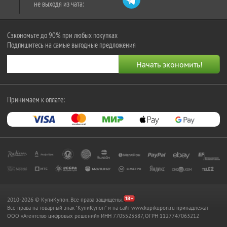
не выходя из чата:
Сэкономьте до 90% при любых покупках
Подпишитесь на самые выгодные предложения
Принимаем к оплате:
2010-2026 © КупиКупон. Все права защищены.
Все права на товарный знак "КупиКупон" и на сайт www.kupikupon.ru принадлежат
OOO «Агентство цифровых решений» ИНН 7705523387, ОГРН 1127747063212