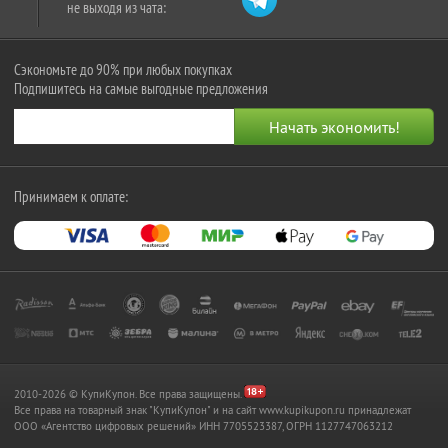
не выходя из чата:
Сэкономьте до 90% при любых покупках
Подпишитесь на самые выгодные предложения
Принимаем к оплате:
2010-2026 © КупиКупон. Все права защищены.
Все права на товарный знак "КупиКупон" и на сайт www.kupikupon.ru принадлежат
OOO «Агентство цифровых решений» ИНН 7705523387, ОГРН 1127747063212