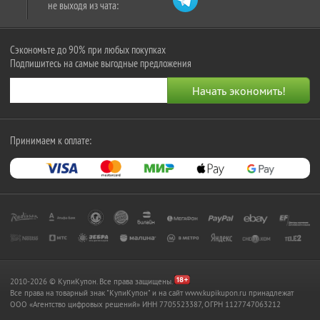
не выходя из чата:
Сэкономьте до 90% при любых покупках
Подпишитесь на самые выгодные предложения
Принимаем к оплате:
2010-2026 © КупиКупон. Все права защищены.
Все права на товарный знак "КупиКупон" и на сайт www.kupikupon.ru принадлежат
OOO «Агентство цифровых решений» ИНН 7705523387, ОГРН 1127747063212