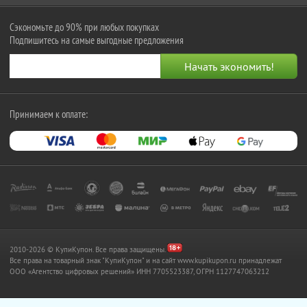
Сэкономьте до 90% при любых покупках
Подпишитесь на самые выгодные предложения
Принимаем к оплате:
2010-2026 © КупиКупон. Все права защищены.
Все права на товарный знак "КупиКупон" и на сайт www.kupikupon.ru принадлежат
OOO «Агентство цифровых решений» ИНН 7705523387, ОГРН 1127747063212