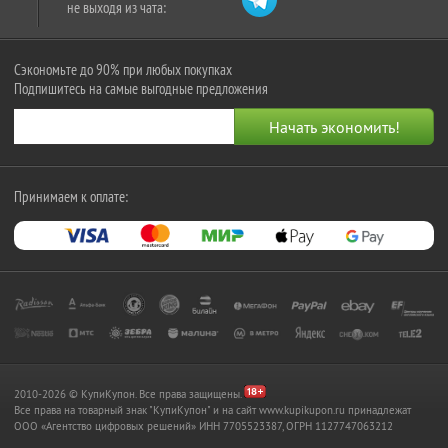
не выходя из чата:
Сэкономьте до 90% при любых покупках
Подпишитесь на самые выгодные предложения
Принимаем к оплате:
2010-2026 © КупиКупон. Все права защищены.
Все права на товарный знак "КупиКупон" и на сайт www.kupikupon.ru принадлежат
OOO «Агентство цифровых решений» ИНН 7705523387, ОГРН 1127747063212