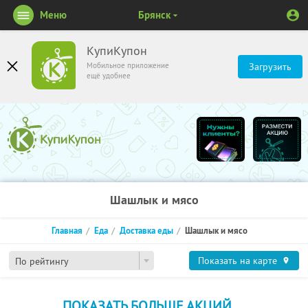
Меню
Брянск
КупиКупон
Мобильное приложение
Загрузить
ещё удобнее
Шашлык и мясо
Главная
Еда
Доставка еды
Шашлык и мясо
Показать на карте
По рейтингу
ПОКАЗАТЬ БОЛЬШЕ АКЦИЙ